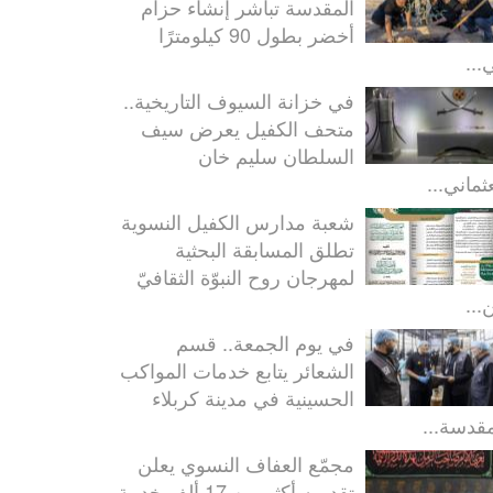
المقدسة تباشر إنشاء حزام
أخضر بطول 90 كيلومترًا
...
في خزانة السيوف التاريخية..
متحف الكفيل يعرض سيف
السلطان سليم خان
ثماني...
شعبة مدارس الكفيل النسوية
تطلق المسابقة البحثية
لمهرجان روح النبوّة الثقافيّ
...
في يوم الجمعة.. قسم
الشعائر يتابع خدمات المواكب
الحسينية في مدينة كربلاء
مقدسة...
مجمّع العفاف النسوي يعلن
تقديمه أكثر من 17 ألف خدمة