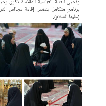
وتحيي العتبةُ العبّاسية المقدّسة ذكرى رحي
برنامجٍ متكامل يتضمّن إقامة مجالس العزاء
(عليها السلام).