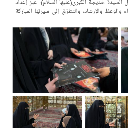
ل السيدة خديجة الكبرى(عليها السلام)، عَبرَ إعداد
 والوعظ والإرشاد، والتطرّق إلى سيرتها المباركة