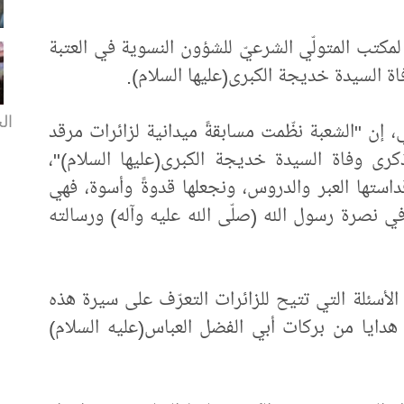
ة لمكتب المتولّي الشرعيّ للشؤون النسوية في العتبة
فاة السيدة خديجة الكبرى(عليها السلام).
الخ
 إن "الشعبة نظّمت مسابقةً ميدانية لزائرات مرقد
كرى وفاة السيدة خديجة الكبرى(عليها السلام)"،
استها العبر والدروس، ونجعلها قدوةً وأسوة، فهي
ي نصرة رسول الله (صلّى الله عليه وآله) ورسالته
أسئلة التي تتيح للزائرات التعرّف على سيرة هذه
 هدايا من بركات أبي الفضل العباس(عليه السلام)