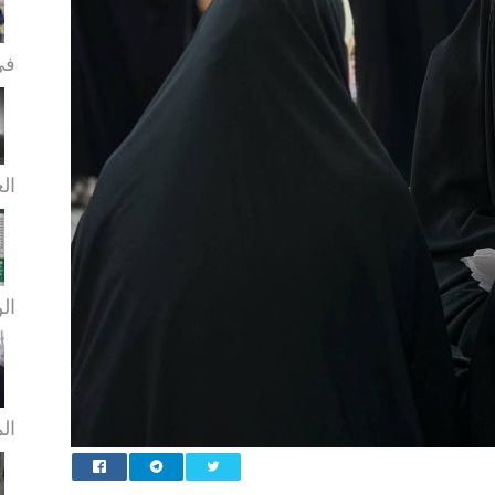
في
الع
الن
ال