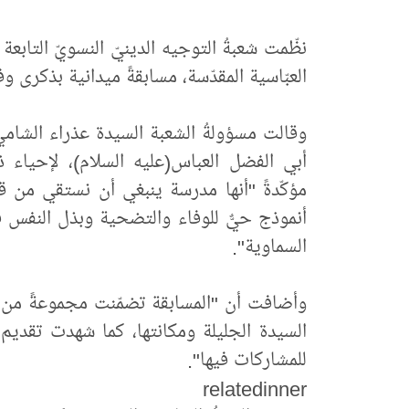
نظّمت شعبةُ التوجيه الدينيّ النسويّ التابع
العبّاسية المقدّسة، مسابقةً ميدانية بذكرى و
وقالت مسؤولةُ الشعبة السيدة عذراء الشامي،
أبي الفضل العباس(عليه السلام)، لإحياء ذ
مؤكّدةً "أنها مدرسة ينبغي أن نستقي من قد
أنموذج حيٌّ للوفاء والتضحية وبذل النفس ف
السماوية".
وأضافت أن "المسابقة تضمّنت مجموعةً من ال
السيدة الجليلة ومكانتها، كما شهدت تقديم
للمشاركات فيها".
relatedinner