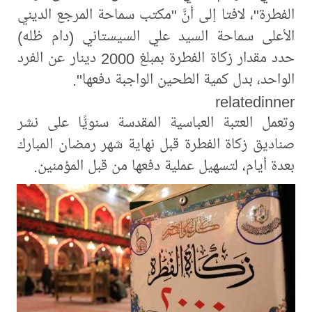
الفطرة"، لافتا إلى أنَّ "مكتب سماحة المرجع الديني
الأعلى سماحة السيد علي السيستاني (دام ظله)
حدد مقدار زكاة الفطرة بمبلغ 2000 دينار عن الفرد
الواحد، بدل كمية الطحين الواجبة دفعها".
relatedinner
وتعمل العتبة العباسية المقدسة سنويًّا على نشر
صناديق زكاة الفطرة قبل نهاية شهر رمضان المبارك
بعدة أيام، لتسهيل عملية دفعها من قبل المؤمنين.