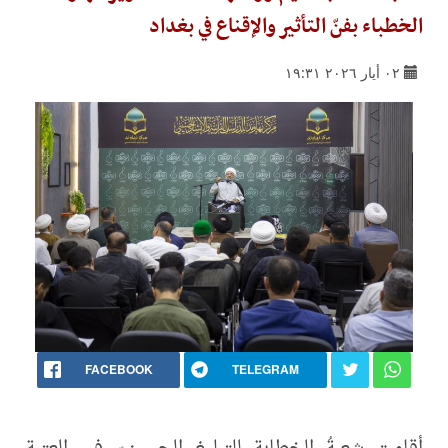
الخطباء بفنّ التأثير والإقناع في بغداد
٠٢ أيار ٢٠٢٦ ١٩:٣١
FACEBOOK
TELEGRAM
أقامت شعبةُ الخطابة للتبليغ الحسينيّ في العتبة