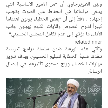
وبيّن الطويرجاوي أن "من الأمور الأساسية التي
ينبغي مراعاتها هي الحفاظ على الصوت وتجنّب
إجهاده"، لافتاً إلى أن "بعض الخطباء يولون اهتماماً
كبيراً لشرح النصوص والآيات، لكنّهم يُهمِلون جانب
الأداء، ما يؤدّي إلى عدم تكامل المجلس الحسيني".
relatedinner
وتأتي هذه الورشة ضمن سلسلة برامج تدريبية
تنفّذها شعبةُ الخطابة للتبليغ الحسينيّ، بهدف تعزيز
مهارات الخطباء ورفع مستوى تأثيرهم في إيصال
الرسالة.