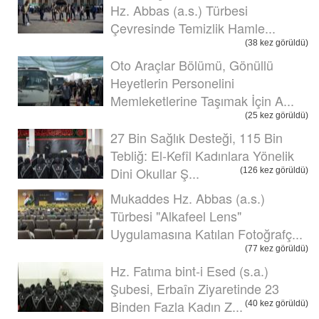
Hz. Abbas (a.s.) Türbesi
Çevresinde Temizlik Hamle...
(38 kez görüldü)
Oto Araçlar Bölümü, Gönüllü
Heyetlerin Personelini
Memleketlerine Taşımak İçin A...
(25 kez görüldü)
27 Bin Sağlık Desteği, 115 Bin
Tebliğ: El-Kefîl Kadınlara Yönelik
Dini Okullar Ş...
(126 kez görüldü)
Mukaddes Hz. Abbas (a.s.)
Türbesi "Alkafeel Lens"
Uygulamasına Katılan Fotoğrafç...
(77 kez görüldü)
Hz. Fatıma bint-i Esed (s.a.)
Şubesi, Erbaîn Ziyaretinde 23
Binden Fazla Kadın Z...
(40 kez görüldü)