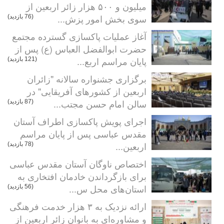
میلیون و ۵۰۰ هزار زائر اربعین از
سوی بخش امور پزش...
(76 بازدید)
آغاز عملیات پاکسازی گسترده مجتمع
حضرت ابوالفضل العباس (ع) پس از
پایان مراسم اربع...
(121 بازدید)
برگزاری جشنواره سالانه "زائران
اربعین از کشورهای آفریقایی" در
سالن امام حسن مجتب...
(87 بازدید)
اجرای پویش پاکسازی اطراف آستان
مقدس عباسی پس از پایان مراسم
اربعین...
(78 بازدید)
اختصاص ناوگان آستان مقدس عباسی
برای بازگرداندن خادمان افتخاری به
استان‌های محل س...
(56 بازدید)
ارائه نزدیک به ۳ هزار خدمت فرهنگی
و مشاوره‌ای به بانوان زائر اربعین از