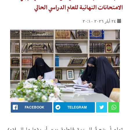
الامتحانات النهائية للعام الدراسي الحالي
٢٤ أيار ٢٠٢٦ ٢٠:١٠
FACEBOOK
TELEGRAM
تواصلُ شعبةُ السيّدة فاطمة بنت أسد(عليها السلام)