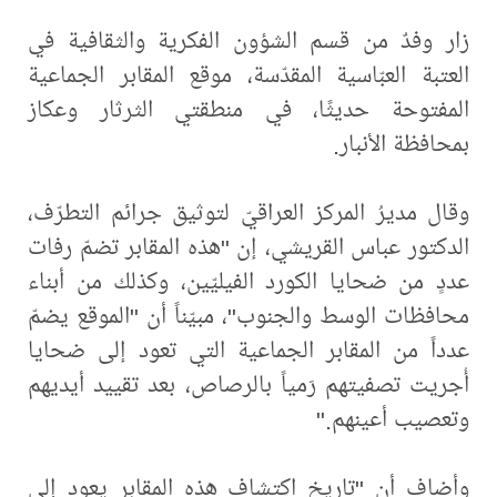
زار وفدٌ من قسم الشؤون الفكرية والثقافية في
العتبة العبّاسية المقدّسة، موقع المقابر الجماعية
المفتوحة حديثًا، في منطقتي الثرثار وعكاز
بمحافظة الأنبار.
وقال مديرُ المركز العراقيّ لتوثيق جرائم التطرّف،
الدكتور عباس القريشي، إن "هذه المقابر تضمّ رفات
عددٍ من ضحايا الكورد الفيليّين، وكذلك من أبناء
محافظات الوسط والجنوب"، مبيّناً أن "الموقع يضمّ
عدداً من المقابر الجماعية التي تعود إلى ضحايا
أُجريت تصفيتهم رَمياً بالرصاص، بعد تقييد أيديهم
وتعصيب أعينهم."
وأضاف أن "تاريخ اكتشاف هذه المقابر يعود إلى