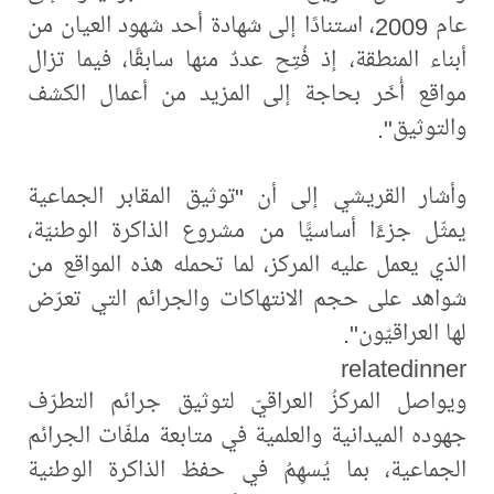
عام 2009، استنادًا إلى شهادة أحد شهود العيان من
أبناء المنطقة، إذ فُتِح عددٌ منها سابقًا، فيما تزال
مواقع أُخَر بحاجة إلى المزيد من أعمال الكشف
والتوثيق".
وأشار القريشي إلى أن "توثيق المقابر الجماعية
يمثّل جزءًا أساسيًّا من مشروع الذاكرة الوطنيّة،
الذي يعمل عليه المركز، لما تحمله هذه المواقع من
شواهد على حجم الانتهاكات والجرائم التي تعرّض
لها العراقيّون".
relatedinner
ويواصل المركزُ العراقيّ لتوثيق جرائم التطرّف
جهوده الميدانية والعلمية في متابعة ملفّات الجرائم
الجماعية، بما يُسهِمُ في حفظ الذاكرة الوطنية