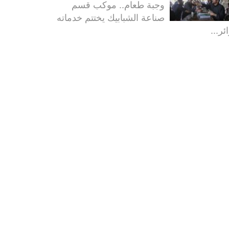
وجبة طعام.. موكب قسم
صناعة الشبابيك يختتم خدماته
ئر...