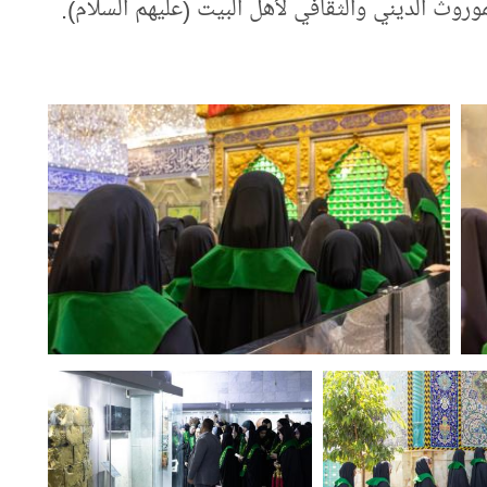
وروث الديني والثقافي لأهل البيت (عليهم السلام).