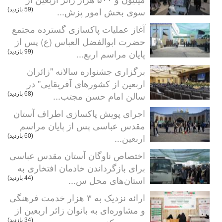
سوی بخش امور پزش...
(59 بازدید)
آغاز عملیات پاکسازی گسترده مجتمع
حضرت ابوالفضل العباس (ع) پس از
پایان مراسم اربع...
(99 بازدید)
برگزاری جشنواره سالانه "زائران
اربعین از کشورهای آفریقایی" در
سالن امام حسن مجتب...
(68 بازدید)
اجرای پویش پاکسازی اطراف آستان
مقدس عباسی پس از پایان مراسم
اربعین...
(60 بازدید)
اختصاص ناوگان آستان مقدس عباسی
برای بازگرداندن خادمان افتخاری به
استان‌های محل س...
(44 بازدید)
ارائه نزدیک به ۳ هزار خدمت فرهنگی
و مشاوره‌ای به بانوان زائر اربعین از
سوی مرکز ...
(34 بازدید)