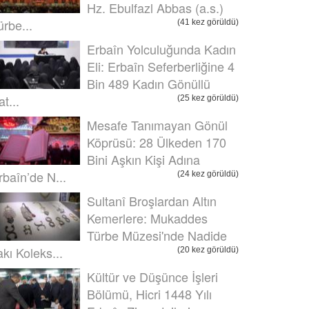
Hz. Ebulfazl Abbas (a.s.)
ürbe...
(41 kez görüldü)
Erbaîn Yolculuğunda Kadın
Eli: Erbaîn Seferberliğine 4
Bin 489 Kadın Gönüllü
t...
(25 kez görüldü)
Mesafe Tanımayan Gönül
Köprüsü: 28 Ülkeden 170
Bini Aşkın Kişi Adına
rbaîn’de N...
(24 kez görüldü)
Sultanî Broşlardan Altın
Kemerlere: Mukaddes
Türbe Müzesi'nde Nadide
akı Koleks...
(20 kez görüldü)
Kültür ve Düşünce İşleri
Bölümü, Hicri 1448 Yılı