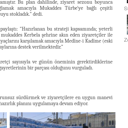
amıştır. Bu plan dahilinde, ziyaret sezonu boyunca
S
ğlamak amacıyla Mukaddes Türbe'ye bağlı çeşitli
uyu stokladık." dedi.
 paylaştı: "Hazırlanan bu strateji kapsamında; yeterli
ukaddes Kerbela şehrine akın eden ziyaretçiler ile
Z
tiyaçlarını karşılamak amacıyla Medîne-i Kadîme (eski
aylarına destek verilmektedir.”
etçi sayısıyla ve günün öneminin gerektirdiklerine
yretlerinin bir parçası olduğunu vurguladı.
sorunsuz sürdürmek ve ziyaretçilere en uygun manevi
azırlık planını uygulamaya devam ediyor.