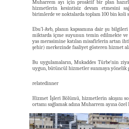
Muharrem ayı için proaktif bir plan hazırl
hizmetlerin kesintisiz devam etmesini sa
birimlerde ve noktalarda toplam 100 bin koli s
Ebu’l-Avb, planın kapsamına dair şu bilgileri
miktarda içme suyunun temin edilmekte ve m
yas merasimine katılan misafirlerin artan ih
şehir) merkezinde faaliyet gösteren hizmet al
Bu uygulamaların, Mukaddes Türbe'nin ziyar
uygun, bütüncül hizmetler sunmaya yönelik ga
relatedinner
Hizmet İşleri Bölümü, hizmetlerin akışını 
ortamı sağlamak adına Muharrem ayına özel h