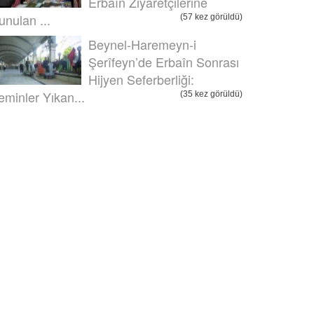
Erbaîn Ziyaretçilerine
unulan ...
(57 kez görüldü)
Beynel-Haremeyn-i
Şerîfeyn’de Erbaîn Sonrası
Hijyen Seferberliği:
eminler Yıkan...
(35 kez görüldü)