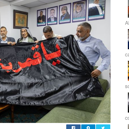
A
c
s
co