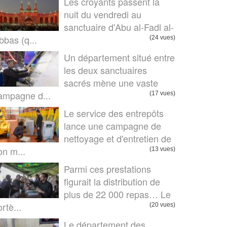
Les croyants passent la
nuit du vendredi au
sanctuaire d'Abu al-Fadl al-
bbas (q...
(24 vues)
Un département situé entre
les deux sanctuaires
sacrés mène une vaste
ampagne d...
(17 vues)
Le service des entrepôts
lance une campagne de
nettoyage et d'entretien de
on m...
(13 vues)
Parmi ces prestations
figurait la distribution de
plus de 22 000 repas… Le
rtè...
(20 vues)
Le département des