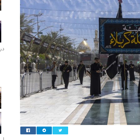
در 
ارب