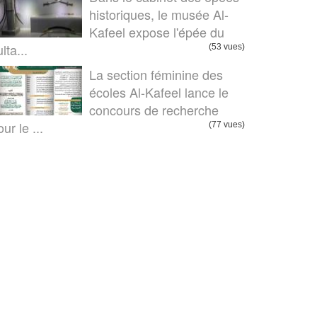
historiques, le musée Al-
Kafeel expose l'épée du
lta...
(53 vues)
La section féminine des
écoles Al-Kafeel lance le
concours de recherche
ur le ...
(77 vues)