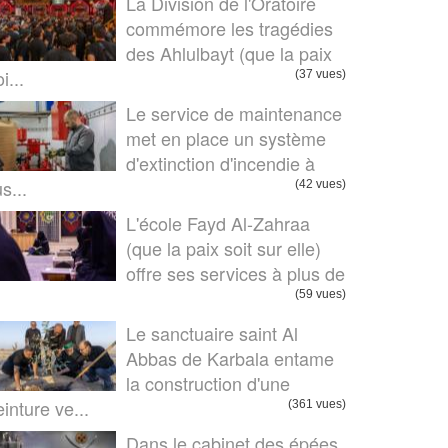
La Division de l'Oratoire
commémore les tragédies
des Ahlulbayt (que la paix
i...
(37 vues)
Le service de maintenance
met en place un système
d'extinction d'incendie à
us...
(42 vues)
L'école Fayd Al-Zahraa
(que la paix soit sur elle)
offre ses services à plus de
.
(59 vues)
Le sanctuaire saint Al
Abbas de Karbala entame
la construction d'une
einture ve...
(361 vues)
Dans le cabinet des épées