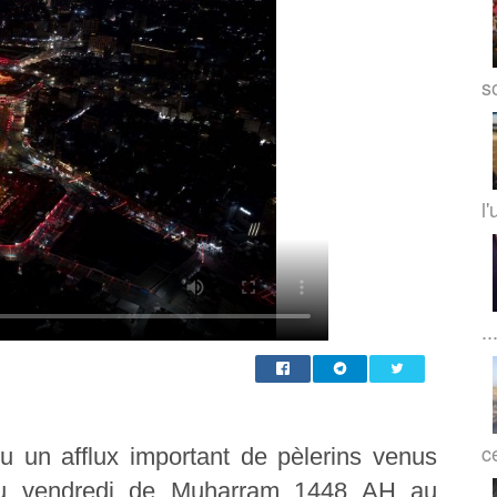
so
l'
..
c
u un afflux important de pèlerins venus
du vendredi de Muharram 1448 AH au