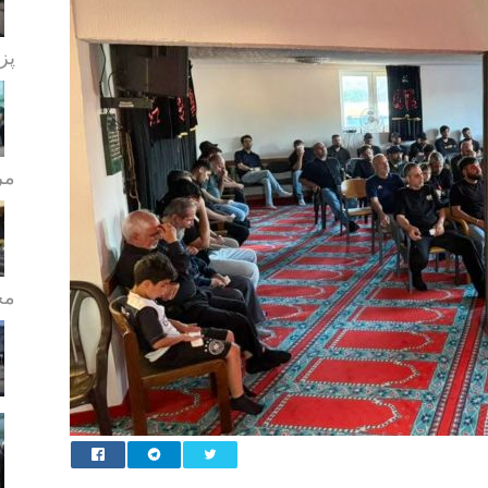
پز
مر
مج