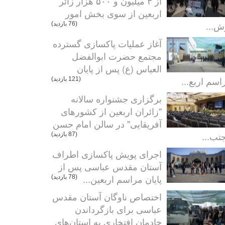
از ۳ میلیون و ۵۰۰ هزار زائر
اربعین از سوی بخش امور
ش...
(76 بازدید)
آغاز عملیات پاکسازی گسترده
مجتمع حضرت ابوالفضل
العباس (ع) پس از پایان
اسم اربع...
(121 بازدید)
برگزاری جشنواره سالانه
"زائران اربعین از کشورهای
آفریقایی" در سالن امام حسن
تب...
(87 بازدید)
اجرای پویش پاکسازی اطراف
آستان مقدس عباسی پس از
پایان مراسم اربعین...
(78 بازدید)
اختصاص ناوگان آستان مقدس
عباسی برای بازگرداندن
خادمان افتخاری به استان‌های