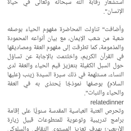
استشعار رقابة الله سبحانه وتعالى في حياة
الإنسان".
وأضافت" تناولت المحاضرة مفهوم الحياء بوصفه
شعبة من شعب الإيمان، مع بيان أنواعه المحمودة
والمذمومة، كما تطرقت إلى مفهوم العفة ومصاديقها
في القرآن الكريم، واختُتمت بالإجابة عن تساؤل
حول السبل الكفيلة بتعزيز قيم الحياء والعفة لدى
النساء، مستلهمة في ذلك سيرة السيدة زينب (عليها
السلام) بوصفها نموذجًا يُحتذى به في العفة
والحياء والثبات".
relatedinner
وتحرص العتبة العباسية المقدسة سنويًّا على إقامة
برامج تدريبية وتوعوية للمتطوعات قبيل زيارة
الأربعين؛ بهدف تعزيز المستوى الثقافي والسلوكي