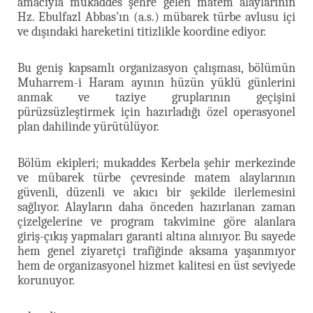
amacıyla mukaddes şehre gelen matem alaylarının
Hz. Ebulfazl Abbas'ın (a.s.) mübarek türbe avlusu içi
ve dışındaki hareketini titizlikle koordine ediyor.
Bu geniş kapsamlı organizasyon çalışması, bölümün
Muharrem-i Haram ayının hüzün yüklü günlerini
anmak ve taziye gruplarının geçişini
pürüzsüzleştirmek için hazırladığı özel operasyonel
plan dahilinde yürütülüyor.
Bölüm ekipleri; mukaddes Kerbela şehir merkezinde
ve mübarek türbe çevresinde matem alaylarının
güvenli, düzenli ve akıcı bir şekilde ilerlemesini
sağlıyor. Alayların daha önceden hazırlanan zaman
çizelgelerine ve program takvimine göre alanlara
giriş-çıkış yapmaları garanti altına alınıyor. Bu sayede
hem genel ziyaretçi trafiğinde aksama yaşanmıyor
hem de organizasyonel hizmet kalitesi en üst seviyede
korunuyor.