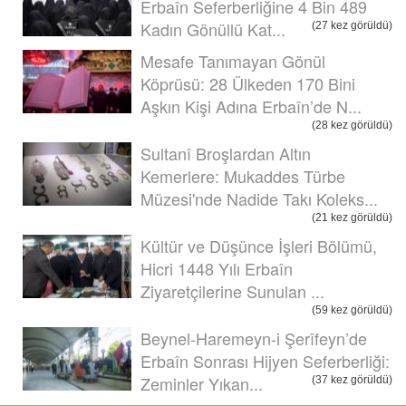
Erbaîn Seferberliğine 4 Bin 489
Kadın Gönüllü Kat...
(27 kez görüldü)
Mesafe Tanımayan Gönül
Köprüsü: 28 Ülkeden 170 Bini
Aşkın Kişi Adına Erbaîn’de N...
(28 kez görüldü)
Sultanî Broşlardan Altın
Kemerlere: Mukaddes Türbe
Müzesi'nde Nadide Takı Koleks...
(21 kez görüldü)
Kültür ve Düşünce İşleri Bölümü,
Hicri 1448 Yılı Erbaîn
Ziyaretçilerine Sunulan ...
(59 kez görüldü)
Beynel-Haremeyn-i Şerîfeyn’de
Erbaîn Sonrası Hijyen Seferberliği:
Zeminler Yıkan...
(37 kez görüldü)