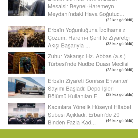
Mesaisi: Beynel-Haremeyn
Meydanı’ndaki Hava Soğutuc...
(22 kez görüldü)
Erbaîn Yoğunluğuna İzdihamsız
Çözüm: Harem-i Şerîf’te Ziyaretçi
Akışı Başarıyla ...
(38 kez görüldü)
Zuhur Yakarışı: Hz. Abbas (a.s.)
Türbesi’nde Nudbe Duası Meclisi
(28 kez görüldü)
Erbaîn Ziyareti Sonrası Envanter
Sayımı Başladı: Depo İşleri
Bölümü Kullanılan E...
(28 kez görüldü)
Kadınlara Yönelik Hüseyni Hitabet
Şubesi Açıkladı: Erbaîn'de 20
Binden Fazla Kad...
(46 kez görüldü)