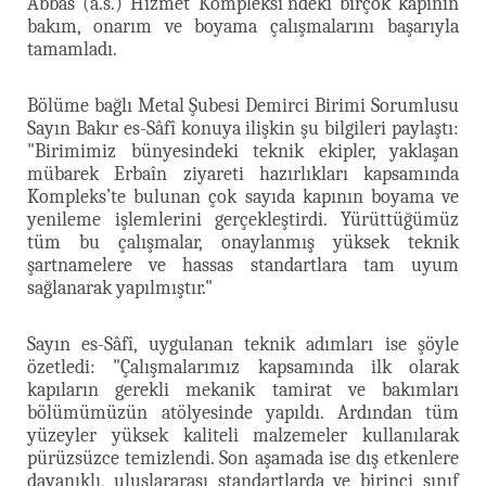
Abbas (a.s.) Hizmet Kompleksi’ndeki birçok kapının
bakım, onarım ve boyama çalışmalarını başarıyla
tamamladı.
Bölüme bağlı Metal Şubesi Demirci Birimi Sorumlusu
Sayın Bakır es-Sâfî konuya ilişkin şu bilgileri paylaştı:
"Birimimiz bünyesindeki teknik ekipler, yaklaşan
mübarek Erbaîn ziyareti hazırlıkları kapsamında
Kompleks’te bulunan çok sayıda kapının boyama ve
yenileme işlemlerini gerçekleştirdi. Yürüttüğümüz
tüm bu çalışmalar, onaylanmış yüksek teknik
şartnamelere ve hassas standartlara tam uyum
sağlanarak yapılmıştır."
Sayın es-Sâfî, uygulanan teknik adımları ise şöyle
özetledi: "Çalışmalarımız kapsamında ilk olarak
kapıların gerekli mekanik tamirat ve bakımları
bölümümüzün atölyesinde yapıldı. Ardından tüm
yüzeyler yüksek kaliteli malzemeler kullanılarak
pürüzsüzce temizlendi. Son aşamada ise dış etkenlere
dayanıklı, uluslararası standartlarda ve birinci sınıf