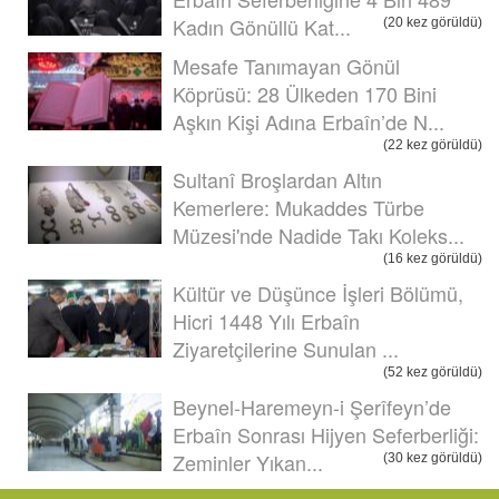
Kadın Gönüllü Kat...
(20 kez görüldü)
Mesafe Tanımayan Gönül
Köprüsü: 28 Ülkeden 170 Bini
Aşkın Kişi Adına Erbaîn’de N...
(22 kez görüldü)
Sultanî Broşlardan Altın
Kemerlere: Mukaddes Türbe
Müzesi'nde Nadide Takı Koleks...
(16 kez görüldü)
Kültür ve Düşünce İşleri Bölümü,
Hicri 1448 Yılı Erbaîn
Ziyaretçilerine Sunulan ...
(52 kez görüldü)
Beynel-Haremeyn-i Şerîfeyn’de
Erbaîn Sonrası Hijyen Seferberliği:
Zeminler Yıkan...
(30 kez görüldü)