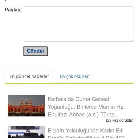
Paylaş:
Gönder
En güncel haberler
En çok okunan
Kerbela’da Cuma Gecesi
Yoğunluğu: Binlerce Mümin Hz.
Ebulfazl Abbas (a.s.) Türbe...
(29 kez görüldü)
Erbaîn Yolculuğunda Kadın Eli:
Erbaîn Seferberliğine 4 Bin 489