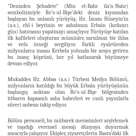
"Denizden Şehadete" (Min el-Bahr ila'n-Nahr)
sembolizmiyle Re’s-ul-Bîşe’deki deniz kıyısından
başlayan bu anlamlı yürüyüş; Hz. İmam Hüseyin'in
(a.s.), ehl-i beytinin ve ashabının Erbaîn (kırkıncı
gün) hatırasını yaşatmayı amaçlıyor. Yürüyüşe katılan
ilk kafileleri oluşturan müminler, sarsılmaz bir ihlas
ve vefa örneği sergiliyor. Farklı eyaletlerden
milyonlarca insanı Kerbela yolunda bir araya getiren
bu inanç köprüsü, her yıl katlanarak büyümeye
devam ediyor.
Mukaddes Hz. Abbas (a.s.) Türbesi Medya Bölümü,
milyonların katıldığı bu büyük Erbaîn yürüyüşünün
başlangıç noktası olan Re’s-ul-Bîşe bölgesinden
itibaren kapsamlı saha haberleri ve canlı yayınlarla
süreci anbean takip ediyor.
Bölüm personeli, bu mübarek merasimleri arşivlemek
ve taşıdığı evrensel mesajı dünyaya duyurmak
amacıyla çalışıyor. Ekipler, ziyaretçilerin Basra'daki ilk