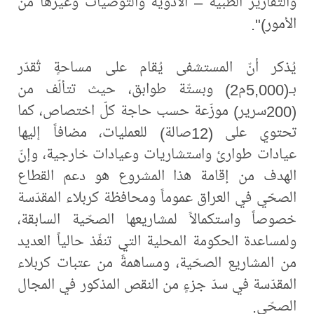
والتقارير الطبية – الأدوية والتوصيات وغيرها من
الأمور)".
يُذكر أنّ المستشفى يُقام على مساحةٍ تُقدّر
بـ(5,000م2) وبستّة طوابق، حيث تتألّف من
(200سرير) موزّعة حسب حاجة كلّ اختصاص، كما
تحتوي ‏على (12صالة) للعمليات، مضافاً إليها
عيادات طوارئ واستشاريات وعيادات خارجية، وإنّ
الهدف من إقامة هذا المشروع هو دعم القطاع
الصحّي في العراق عموماً ‏ومحافظة كربلاء المقدّسة
خصوصاً واستكمالاً لمشاريعها الصحّية السابقة،
ولمساعدة الحكومة المحلية ‏التي تنفّذ حالياً العديد
من المشاريع الصحّية، ومساهمةً من عتبات كربلاء
المقدّسة في سدّ جزءٍ من ‏النقص المذكور في المجال
الصحّي.