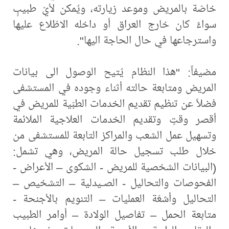
خاصّة بالمريض وموعد زيارته، ويُمكن لأيّ طبيبٍ
سواءً كان خارج العراق أو داخله الاطّلاع عليها
واسترجاعها في حال الحاجة اليها".
مضيفاً: "هذا النظام يُتيح الوصول الى بيانات
المريض ومتابعة حالته أثناء وجوده في المستشفى
فضلاً عن تنظيم تقديم الخدمات الطبّية للمريض في
أقصر وقتٍ وتقديم الخدمات العلاجية الملائمة
وتسهيل عمل الشعب والمراكز التابعة للمستشفى من
خلال طلب تسجيل حالة المريض، وهي تشمل:
(البيانات الشخصية للمريض - الشكوى – الأعراض -
الفحوصات والتحاليل - الصـيدلية – التشخيص –
التحاليل وأشعّة العمليات – التنويم بالأجنحة -
متابعة الحمل – تفاصيل الولادة – أوامر الطبيب