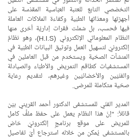
التخصّصي التابع للعتبة العبّاسية المقدّسة على
أجهزتها ومعدّاتها الطبّية وكفاءة الملاكات العاملة
فيها فحسب، بل شملت فقرات إداريّة أخرى منها
النظام المعلوماتي الإلكتروني (H.I.S)، وهو نظامٌ
إلكترونيّ لتسهيل العمل وتوثيق البيانات الطبّية في
المنشآت الصحّية ويستخدم من قبل العاملين في
المستشفيات كطاقم التمريض والأطبّاء والصيادلة
والفنّيّين والأخصّائيّين وغيرهم، لتقديم رعاية
صحّية متكاملة للمرضى.
المدير الفنّي للمستشفى الدكتور أحمد القريني بيّن
قائلاً: "إنّ هذا النظام يعمل على حفظ ملفٍّ كامل
للمريض على موقع برنامجٍ إلكترونيّ خاصّ
بالمستشفى يُمكن من خلاله استرجاع أيّ تفاصيل