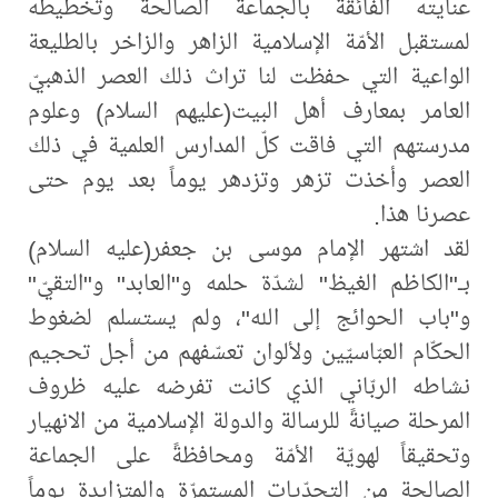
عنايته الفائقة بالجماعة الصالحة وتخطيطه
لمستقبل الأمّة الإسلامية الزاهر والزاخر بالطليعة
الواعية التي حفظت لنا تراث ذلك العصر الذهبيّ
العامر بمعارف أهل البيت(عليهم‌ السلام) وعلوم
مدرستهم التي فاقت كلّ المدارس العلمية في ذلك
العصر وأخذت تزهر وتزدهر يوماً بعد يوم حتى
عصرنا هذا.
لقد اشتهر الإمام موسى بن جعفر(عليه السلام)
بـ"الكاظم الغيظ" لشدّة حلمه و"العابد" و"التقيّ"
و"باب الحوائج إلى الله"، ولم يستسلم لضغوط
الحكّام العبّاسيّين ولألوان تعسّفهم من أجل تحجيم
نشاطه الربّاني الذي كانت تفرضه عليه ظروف
المرحلة صيانةً للرسالة والدولة الإسلامية من الانهيار
وتحقيقاً لهويّة الأمّة ومحافظةً على الجماعة
الصالحة من التحدّيات المستمرّة والمتزايدة يوماً