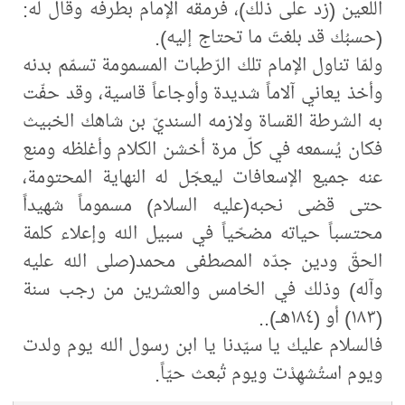
اللعين (زد على ذلك)، فرمقه الإمام بطرفه وقال له:
(حسبُك قد بلغتَ ما تحتاج إليه).
ولمّا تناول الإمام تلك الرّطبات المسمومة تسمّم بدنه
وأخذ يعاني آلاماً شديدة وأوجاعاً قاسية، وقد حفّت
به الشرطة القساة ولازمه السنديّ بن شاهك الخبيث
فكان يُسمعه في كلّ مرة أخشن الكلام وأغلظه ومنع
عنه جميع الإسعافات ليعجّل له النهاية المحتومة،
حتى قضى نحبه(عليه السلام) مسموماً شهيداً
محتسباً حياته مضحّياً في سبيل الله وإعلاء كلمة
الحقّ ودين جدّه المصطفى محمد(صلى ‌الله‌ عليه
‌وآله)‌ وذلك في الخامس والعشرين من رجب سنة
(١٨٣) أو (١٨٤هـ)..
فالسلام عليك يا سيّدنا يا ابن رسول الله يوم ولدت
ويوم استُشهِدْت ويوم تُبعث حيّاً.