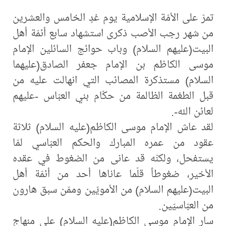
تمرّ على الأمّة الإسلامية يوم غدٍ الخامس والعشرين
من شهر رجب الأصب ذكرى استشهاد سابع أئمّة أهل
البيت(عليهم السلام) وباب حوائج السائلين الإمام
موسى الكاظم بن الإمام جعفر الصادق(عليهما
السلام) مستذكرة المصائب التي انهالت عليه من
قبل الطغمة الظالمة من حكّام بني العبّاس -عليهم
لعائن الله-.
لقد عاش الإمام موسى الكاظم(عليه ‌السلام) ثلاثة
عقود من عمره المبارك والحكم العبّاسي لمّا
يستفحل، ولكنّه قد عانى من الضغوط في عقده
الأخير، ضغوطاً قلّما عاناها أحد من أئمّة أهل
البيت(عليهم ‌السلام) من الأمويّين وممّن سبق هارون
من العبّاسيّين.
سار الإمام موسى الكاظم(عليه‌ السلام) على منهاج