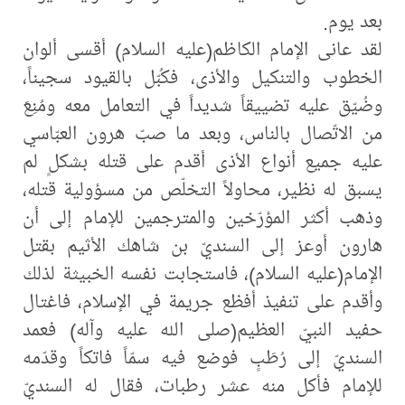
بعد يوم.
لقد عانى الإمام الكاظم(عليه ‌السلام) أقسى ألوان
الخطوب والتنكيل والأذى، فكُبّل بالقيود سجيناً،
وضُيّق عليه تضييقاً شديداً في التعامل معه ومُنِعَ
من الاتّصال بالناس، وبعد ما صبّ هرون العبّاسي
عليه جميع أنواع الأذى أقدم على قتله بشكلٍ لم
يسبق له نظير، محاولاً التخلّص من مسؤولية قتله،
وذهب أكثر المؤرّخين والمترجمين للإمام إلى أن
هارون أوعز إلى السنديّ بن شاهك الأثيم بقتل
الإمام(عليه‌ السلام)، فاستجابت نفسه الخبيثة لذلك
وأقدم على تنفيذ أفظع جريمة في الإسلام، فاغتال
حفيد النبيّ العظيم(صلى‌ الله‌ عليه‌ وآله)‌ فعمد
السنديّ إلى رُطَبٍ فوضع فيه سمّاً فاتكاً وقدّمه
للإمام فأكل منه عشر رطبات، فقال له السنديّ