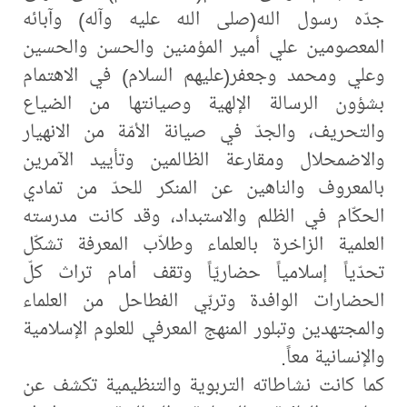
جدّه رسول الله(صلى ‌الله‌ عليه‌ وآله)‌ وآبائه
المعصومين علي أمير المؤمنين والحسن والحسين
وعلي ومحمد وجعفر(عليهم السلام) في الاهتمام
بشؤون الرسالة الإلهية وصيانتها من الضياع
والتحريف، والجدّ في صيانة الأمّة من الانهيار
والاضمحلال ومقارعة الظالمين وتأييد الآمرين
بالمعروف والناهين عن المنكر للحدّ من تمادي
الحكّام في الظلم والاستبداد، وقد كانت مدرسته
العلمية الزاخرة بالعلماء وطلاّب المعرفة تشكّل
تحدّياً إسلامياً حضاريّاً وتقف أمام تراث كلّ
الحضارات الوافدة وتربّي الفطاحل من العلماء
والمجتهدين وتبلور المنهج المعرفي للعلوم الإسلامية
والإنسانية معاً.
كما كانت نشاطاته التربوية والتنظيمية تكشف عن