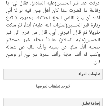
عرفت عند قبر الحسين(عليه السلام)، فقال لي: يا
رفاعة ما قصّرت عمّا كان أهلُ مِنىً فيه لو لا أنّي
أكره أن يدع النّاس الحجّ لحدّثتك بحديثٍ لا تدع
زيارة قبر الحسين(صلوات الله عليه) أبداً، ثمّ سكتَ
طويلاً ثمّ قال: أخبرني أبي، قال: من خرج الى قبر
الحسين(عليه السلام) عارفاً بحقّه غير مستكبرٍ
صَحَبه ألفُ ملكٍ عن يمينه وألفُ ملكٍ عن شماله
وكتب له ألف حجّة وألف عمرة مع نبيّ أو وصيّ
نبيّ.
تعليقات القراء
لايوجد تعليقات لعرضها
إضافة تعليق