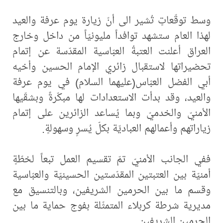
وسط توقّعاتٍ تُشير الى أنّ زيارة يوم عرفة والعيد
لهذا العام ستشهد توافداً مليونيّاً من داخل وخارج
العراق أعلنت العتبةُ العبّاسية المقدّسة عن إتمام
تحضيراتها لاستقبال زائري الإمام الحسين وأخيه
أبي الفضل العبّاس(عليهما السلام) في يوم عرفة
والعيد، وقد بدأت الاستعدادات لها مبكّرةً وبشقّيها
الأمنيّ والخدميّ وبما يُساعد الزائرين على إتمام
زياراتهم وأعمالهم العباديّة بكلّ يُسرٍ وسهولةٍ.
ففي الجانب الأمنيّ تمّ تقسيم العمل تبعاً لخطّةٍ
أمنيّة بين العتبتين المقدّستين الحسينيّة والعبّاسية
وقسم ما بين ‏الحرمين الشريفين، وبالتنسيق مع
مديرية شرطة كربلاء المتمثّلة ‏بفوج حماية ما بين
الحرمين الشريفين.