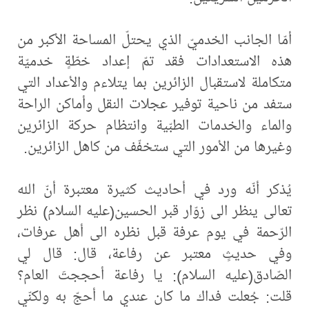
أمّا الجانب الخدميّ الذي يحتلّ المساحة الأكبر من
هذه الاستعدادات فقد تمّ إعداد خطّةٍ خدميّة
متكاملة لاستقبال الزائرين بما يتلاءم والأعداد التي
ستفد من ناحية توفير عجلات النقل وأماكن الراحة
والماء والخدمات الطبّية وانتظام حركة الزائرين
وغيرها من الأمور التي ستخفّف من كاهل الزائرين.
يُذكر أنّه ورد في أحاديث كثيرة معتبرة أنّ الله
تعالى ينظر الى زوّار قبر الحسين(عليه السلام) نظر
الرّحمة في يوم عرفة قبل نظره الى أهل عرفات،
وفي حديثٍ معتبر عن رفاعة، قال: قال لي
الصّادق(عليه السلام): يا رفاعة أحججتَ العام؟
قلت: جُعلت فداك ما كان عندي ما أحجّ به ولكنّي