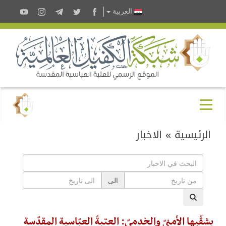
العربية
الرئيسية
»
الاخبار
الى
بشقّيها الأمنيّ والخدميّ: العتبةُ العبّاسية المقدّسة