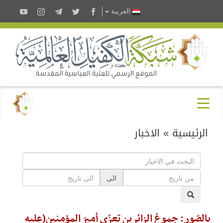
العربية
الرئيسية
»
الاخبار
الى
بالصّور: جموعُ الزائرين تعزّي أميرَ المؤمنين(عليه