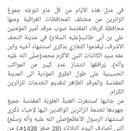
في مثل هذه الأيّام من كلّ عامٍ تتوجّه جموعُ
الزائرين من مختلف المحافظات العراقيّة ومنها
محافظة كربلاء المقدّسة صوب مرقد أمير المؤمنين
علي بن أبي طالب(عليه السلام) في مدينة النجف
الأشرف، ليقدّموا التعازي بذكرى استشهاد أخيه وابن
عمّه سيّد الكائنات النبيّ الأكرم محمد(صلّى الله عليه
وآله)، يُرافقها انتشارُ عددٍ كبير من المواكب
الحسينيّة على طول الطرق المؤدّية الى المدينة
المقدّسة والمرقد الطاهر لتقديم الخدمات للزائرين
الكرام.
من جانبها استنفرت العتبةُ العلويّة المقدّسة جميع
جهودها لخدمة الزائرين الوافدين اليها لإحياء ذكرى
استشهاد الرسول الأعظم(صلّى الله عليه وآله وسلّم)
التي تُصادف اليوم الثلاثاء (28 صفر 1438هـ) من