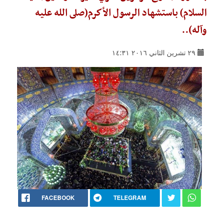
السلام) باستشهاد الرسول الأكرم(صلى الله عليه
وآله)..
٢٩ تشرين الثاني ٢٠١٦ ١٤:٣١
FACEBOOK
TELEGRAM