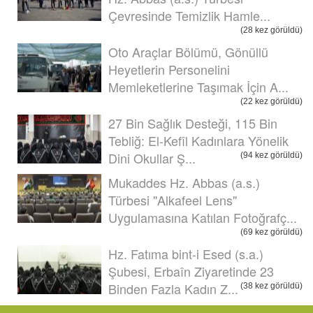
Çevresinde Temizlik Hamle...
(28 kez görüldü)
Oto Araçlar Bölümü, Gönüllü
Heyetlerin Personelini
Memleketlerine Taşımak İçin A...
(22 kez görüldü)
27 Bin Sağlık Desteği, 115 Bin
Tebliğ: El-Kefîl Kadınlara Yönelik
Dini Okullar Ş...
(94 kez görüldü)
Mukaddes Hz. Abbas (a.s.)
Türbesi "Alkafeel Lens"
Uygulamasına Katılan Fotoğrafç...
(69 kez görüldü)
Hz. Fatıma bint-i Esed (s.a.)
Şubesi, Erbaîn Ziyaretinde 23
Binden Fazla Kadın Z...
(38 kez görüldü)