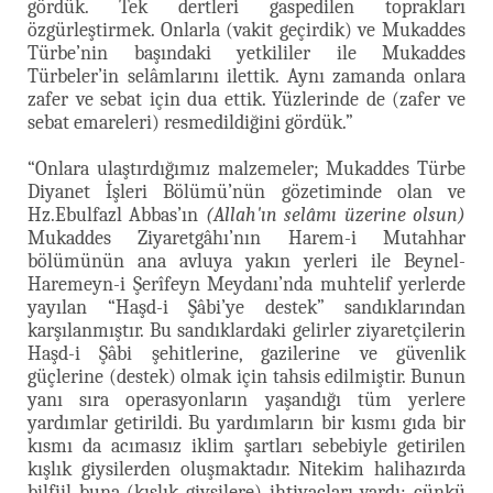
gördük. Tek dertleri gaspedilen toprakları
özgürleştirmek. Onlarla (vakit geçirdik) ve Mukaddes
Türbe’nin başındaki yetkililer ile Mukaddes
Türbeler’in selâmlarını ilettik. Aynı zamanda onlara
zafer ve sebat için dua ettik. Yüzlerinde de (zafer ve
sebat emareleri) resmedildiğini gördük.”
“Onlara ulaştırdığımız malzemeler; Mukaddes Türbe
Diyanet İşleri Bölümü’nün gözetiminde olan ve
Hz.Ebulfazl Abbas’ın
(Allah'ın selâmı üzerine olsun)
Mukaddes Ziyaretgâhı’nın Harem-i Mutahhar
bölümünün ana avluya yakın yerleri ile Beynel-
Haremeyn-i Şerîfeyn Meydanı’nda muhtelif yerlerde
yayılan “Haşd-i Şâbi’ye destek” sandıklarından
karşılanmıştır. Bu sandıklardaki gelirler ziyaretçilerin
Haşd-i Şâbi şehitlerine, gazilerine ve güvenlik
güçlerine (destek) olmak için tahsis edilmiştir. Bunun
yanı sıra operasyonların yaşandığı tüm yerlere
yardımlar getirildi. Bu yardımların bir kısmı gıda bir
kısmı da acımasız iklim şartları sebebiyle getirilen
kışlık giysilerden oluşmaktadır. Nitekim halihazırda
bilfiil buna (kışlık giysilere) ihtiyaçları vardı; çünkü