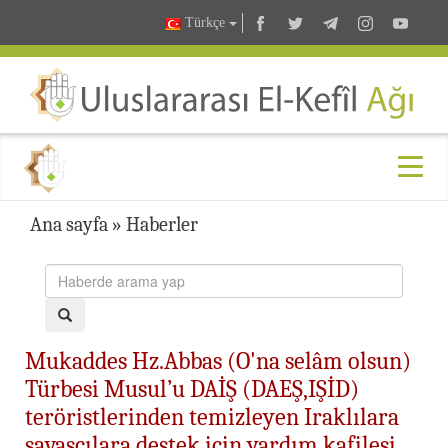
Türkçe
Ana sayfa
»
Haberler
Mukaddes Hz.Abbas (O'na selâm olsun)
Türbesi Musul’u DAİŞ (DAEŞ,IŞİD)
teröristlerinden temizleyen Iraklılara
savaşçılara destek için yardım kafilesi