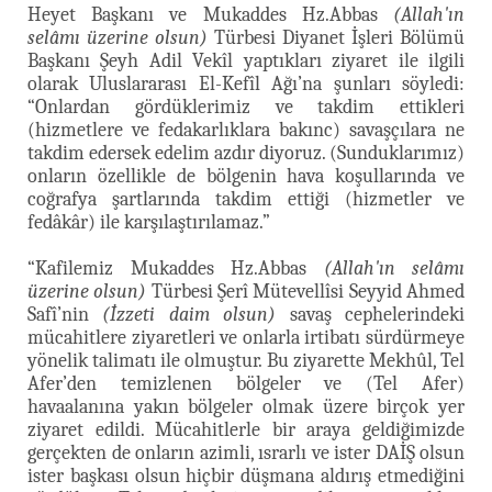
Heyet Başkanı ve Mukaddes Hz.Abbas
(Allah'ın
selâmı üzerine olsun)
Türbesi Diyanet İşleri Bölümü
Başkanı Şeyh Adil Vekîl yaptıkları ziyaret ile ilgili
olarak Uluslararası El-Kefîl Ağı’na şunları söyledi:
“Onlardan gördüklerimiz ve takdim ettikleri
(hizmetlere ve fedakarlıklara bakınc) savaşçılara ne
takdim edersek edelim azdır diyoruz. (Sunduklarımız)
onların özellikle de bölgenin hava koşullarında ve
coğrafya şartlarında takdim ettiği (hizmetler ve
fedâkâr) ile karşılaştırılamaz.”
“Kafilemiz Mukaddes Hz.Abbas
(Allah'ın selâmı
üzerine olsun)
Türbesi Şerî Mütevellîsi Seyyid Ahmed
Safî’nin
(İzzeti daim olsun)
savaş cephelerindeki
mücahitlere ziyaretleri ve onlarla irtibatı sürdürmeye
yönelik talimatı ile olmuştur. Bu ziyarette Mekhûl, Tel
Afer’den temizlenen bölgeler ve (Tel Afer)
havaalanına yakın bölgeler olmak üzere birçok yer
ziyaret edildi. Mücahitlerle bir araya geldiğimizde
gerçekten de onların azimli, ısrarlı ve ister DAİŞ olsun
ister başkası olsun hiçbir düşmana aldırış etmediğini