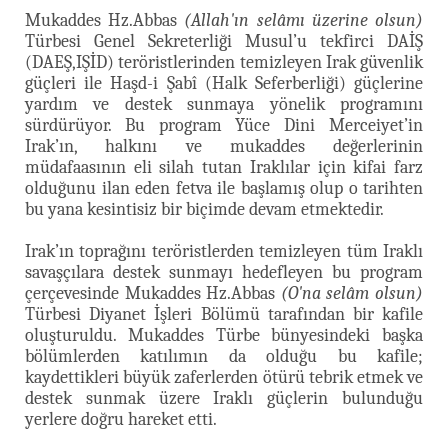
Mukaddes Hz.Abbas
(Allah'ın selâmı üzerine olsun)
Türbesi Genel Sekreterliği Musul’u tekfirci DAİŞ
(DAEŞ,IŞİD) teröristlerinden temizleyen Irak güvenlik
güçleri ile Haşd-i Şabî (Halk Seferberliği) güçlerine
yardım ve destek sunmaya yönelik programını
sürdürüyor. Bu program Yüce Dini Merceiyet’in
Irak’ın, halkını ve mukaddes değerlerinin
müdafaasının eli silah tutan Iraklılar için kifai farz
olduğunu ilan eden fetva ile başlamış olup o tarihten
bu yana kesintisiz bir biçimde devam etmektedir.
Irak’ın toprağını teröristlerden temizleyen tüm Iraklı
savaşçılara destek sunmayı hedefleyen bu program
çerçevesinde Mukaddes Hz.Abbas
(O'na selâm olsun)
Türbesi Diyanet İşleri Bölümü tarafından bir kafile
oluşturuldu. Mukaddes Türbe bünyesindeki başka
bölümlerden katılımın da olduğu bu kafile;
kaydettikleri büyük zaferlerden ötürü tebrik etmek ve
destek sunmak üzere Iraklı güçlerin bulunduğu
yerlere doğru hareket etti.