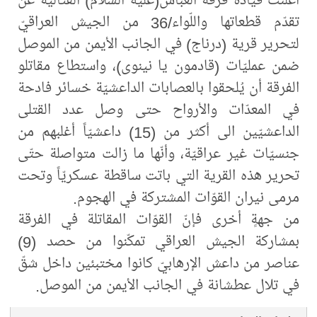
تقدّم قطعاتها واللّواء/36 من الجيش العراقيّ
لتحرير قرية (درناج) في الجانب الأيمن من الموصل
ضمن عمليّات (قادمون يا نينوى)، واستطاع مقاتلو
الفرقة أن يُلحقوا بالعصابات الداعشيّة خسائر فادحة
في المعدّات والأرواح حتى وصل عدد القتلى
الداعشيّين الى أكثر من (15) داعشيّاً أغلبهم من
جنسيّات غير عراقيّة، وأنّها ما زالت متواصلة حتّى
تحرير هذه القرية التي باتت ساقطة عسكريّاً وتحت
مرمى نيران القوّات المشتركة في الهجوم.
من جهةٍ أخرى فإنّ القوّات المقاتلة في الفرقة
بمشاركة الجيش العراقي تمكّنوا من حصد (9)
عناصر من داعش الإرهابيّ كانوا مختبئين داخل شقّ
في تلال عطشانة في الجانب الأيمن من الموصل.