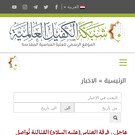
العربية
الرئيسية
»
الاخبار
الى
عاجل.. فرقة العبّاس(عليه السلام) القتاليّة تُواصل