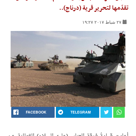
تقدّمها لتحرير قرية (درناج)..
٢٧ شباط ٢٠١٧ ١٩:٢٧
FACEBOOK
TELEGRAM
أعلنت قيادةُ فرقة العبّاس(عليه السلام) القتاليّة عن