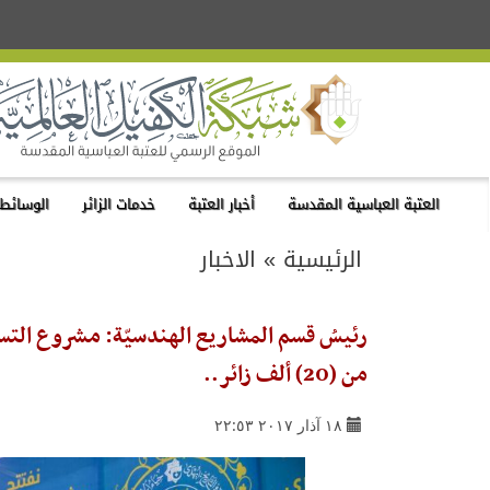
العتبة العباسية المقدسة
أخبار العتبة
خدمات الزائر
الوسائط 
الرئيسية
»
الاخبار
من (20) ألف زائر..
١٨ آذار ٢٠١٧ ٢٢:٥٣