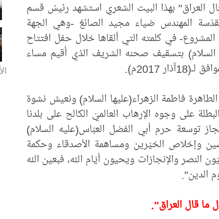
 قال العراق" بهذا البيت الشعري استشهد رئيسُ قسم
المقدّسة المهندس ضياء مجيد الصائغ -وهي الجهة
ذ المشروع- في كلمته التي ألقاها خلال حفل افتتاح
السلام) بتسقيف صحنه الشريف الذي أُقيم مساء
الأ
طاهرة فاطمة الزهراء(عليها السلام) ونعيش نشوة
لبطلة على وجوه الإرهاب العالميّ الكالح على بلدنا
جاز توسعة حرم أبي الفضل العبّاس(عليه السلام)
ين وإخلاص الخيّرين ومساهمة الأصدقاء وحكمة
يّون النصر والإنجازات ويحيون أيّام الله، فبعين الله
م الدين".
ول ما قال العراق".