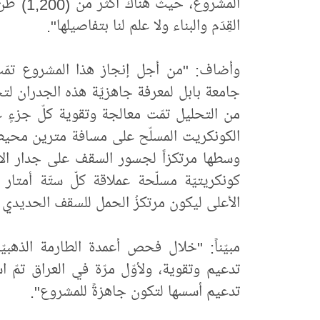
المشروع
القِدَم والبناء ولا علم لنا بتفاصيلها".
وأضاف: "من أجل إنجاز هذا المشروع تمّت ال
جامعة بابل لمعرفة جاهزيّة هذه الجدران لت
من التحليل تمّت معالجة وتقوية كلّ جزء
الكونكريت المسلّح على مسافة مترين محي
وسطها مرتكزاً لجسور السقف على جدار الأ
كونكريتيّة مسلّحة عملاقة كلّ ستّة أمتار
الأعلى ليكون مرتكزُ الحمل للسقف الحديدي 
مبيّناً: "خلال فحص أعمدة الطارمة الذهبيّ
تدعيم وتقوية، ولأوّل مرّة في العراق تمّ اس
تدعيم أسسها لتكون جاهزةً للمشروع".