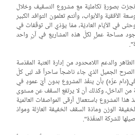
 أُنجزت بصورةٍ تكامليّة مع مشروع التسقيف وخلال
سعة الأفقيّة والأبواب، وأنتم تعلمون التوافد الكبير
تّى في الأيّام العاديّة، ممّا يؤدّي الى توقّفات في
جود مساحة عملٍ لكلّ هذه المشاريع في آنٍ واحد
".
الطاهر والدعم اللامحدود من إدارة العتبة المقدّسة
الصرح الجميل الذي جاء ناضجاً ساحراً قد لبّى كلّ
(دام عزّه) بأن ينفّذ المشروع بدون أيّ عمودٍ في
ّة من الداخل، وكذلك أن لا يرتفع السقف عن مستوى
 هذا المشروع باستعمال أرقى المواصفات العالميّة
لخفيفة الوزن ومادّة السقف الخفيفة العازلة وموادّ
لها للشركة المنفّذة".