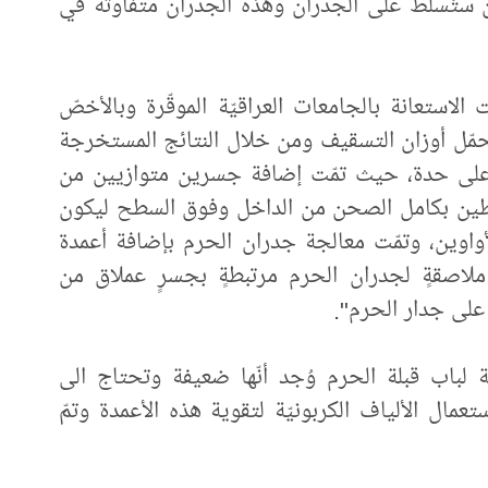
، حيث هناك أكثر من (1,200) طن ستُسلّط على الجدران وهذه الجدران متفاوتة في
استعانة بالجامعات العراقيّة الموقّرة وبالأخصّ
حمّل أوزان التسقيف ومن خلال النتائج المستخرجة
ٍ على حدة، حيث تمّت إضافة جسرين متوازيين من
طين بكامل الصحن من الداخل وفوق السطح ليكون
واوين، وتمّت معالجة جدران الحرم بإضافة أعمدة
 ملاصقةٍ لجدران الحرم مرتبطةٍ بجسرٍ عملاق من
على جدار الحرم".
ة لباب قبلة الحرم وُجد أنّها ضعيفة وتحتاج الى
تعمال الألياف الكربونيّة لتقوية هذه الأعمدة وتمّ