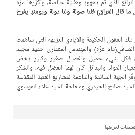
رائع الذي تمّ بجهودٍ وطنيّة خالصة، وأكرّرها مرّةً
ل ما قال العراق) فلنا صولة ولنا دولة ويومئذٍ يفرح
ر تلك العقول الحكيمة والأيادي النزيهة التي ساهمت
الصافي(دام عزّه) والمهندس المعماري حميد مجيد
ة، فكلّ شيء جميل وتفصيل صغير وكبير يخصّ
ار المواد والبدائل كان لهما الفضل فيه، والشكر
ر الجهة الساندة والداعمة لمشاريع العتبة المقدّسة
 السيد صالح الحيدري وسماحة السيد علاء الموسوي
تعليقات لعرضها