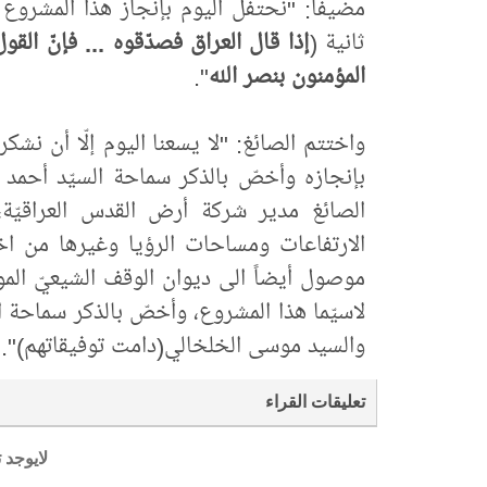
مضيفاً: "نحتفل اليوم بإنجاز هذا المشروع ال
ثانية (
إذا قال العراق فصدّقوه ... فإنّ القو
المؤمنون بنصر الله
".
واختتم الصائغ: "لا يسعنا اليوم إلّا أن نشك
بإنجازه وأخصّ بالذكر سماحة السيّد أحمد 
الصائغ مدير شركة أرض القدس العراقيّ
الارتفاعات ومساحات الرؤيا وغيرها من اختي
موصول أيضاً الى ديوان الوقف الشيعيّ الموقّ
لاسيّما هذا المشروع، وأخصّ بالذكر سماحة
والسيد موسى الخلخالي(دامت توفيقاتهم)".
تعليقات القراء
لايوجد 