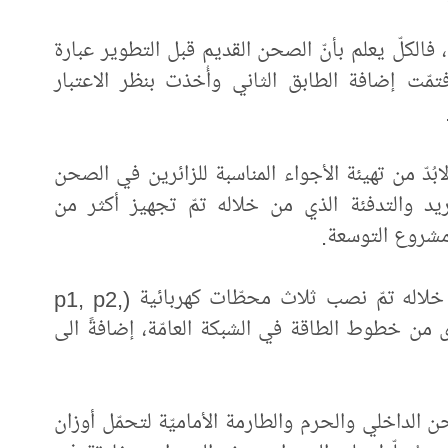
ة، فالكلّ يعلم بأنّ الصحن القديم قبل التطوير عبارة
ّت إضافة الطابق الثاني وأُخذت بنظر الاعتبار
 لابُدّ من تهيئة الأجواء المناسبة للزائرين في الصحن
د والتدفئة الذي من خلاله تمّ تجهيز أكثر من
رابعاً: مشروع الطاقة الكهربائيّة، حيث من خلاله تمّ نصب ثلاث محطّات كهربائية (p1, p2,
ّى من خطوط الطاقة في الشبكة العامّة، إضافةً الى
الداخلي والحرم والطارمة الأماميّة لتحمّل أوزان