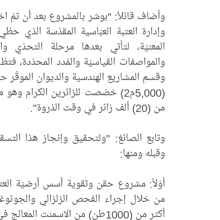
وأضاف قائلاً: "بوشر بالمشروع بعد أن تمّ ا
وإدارة العتبة العبّاسية المقدّسة الذي حظي
المعنيّة، لتأتي بعدها مرحلة التحدّي و
والمواصفات القياسيّة والمُدد المحدّدة، فت
وقسم المشاريع الهندسية والديوان الموقّر ح
(5,000م2) خصّصت للزائرين الكرام 
من (20) ألف زائر في وقت الذروة".
وتابع الصائغ: "ولتحقيق وإنجاز هذا التسقي
وقبله ومنها:
أوّلاً: مشروع حقن وتقوية أسس أرضيّة العتب
من خلال إجراء الفحص الزلزالي والجوثوغ
أكثر من (1000طن) من الاسمنت المعالج في التربة.