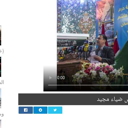
(عل
ال
س ضياء مجيد
ومو