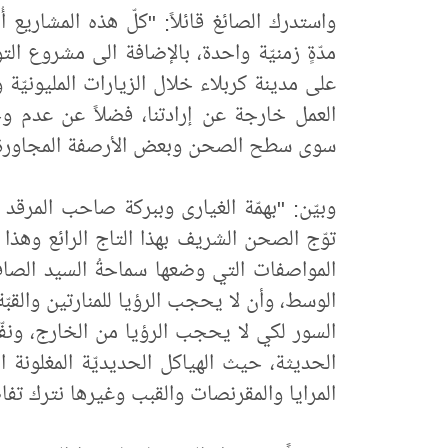
واستدرك الصائغ قائلاً: "كلّ هذه المشاريع
مدّةٍ زمنيّة واحدة، بالإضافة الى مشروع التو
على مدينة كربلاء خلال الزيارات المليونيّة وح
العمل خارجة عن إرادتنا، فضلاً عن عدم و
سوى سطح الصحن وبعض الأرصفة المجاورة
وبيّن: "بهمّة الغيارى وببركة صاحب المرقد 
توّج الصحن الشريف بهذا التاج الرائع وهذا 
المواصفات التي وضعها سماحةُ السيد الصافي
الوسط، وأن لا يحجب الرؤيا للمنارتين والقب
السور لكي لا يحجب الرؤيا من الخارج، ونفّذ
الحديثة، حيث الهياكل الحديديّة المغلونة ا
المرايا والمقرنصات والقبب وغيرها نترك تفاصي