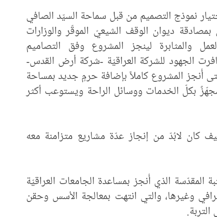
ختيار نموذج التصميم من قبل سماحة السيّد الصافي
 بمصادقة ديوان الوقف الشيعيّ الموقّر والوزارات
العمل والمثابرة لينجز المشروع وفق التصاميم
ظافرت الجهود للشركة العراقيّة -شركة أرض القدس-
تى أُنجز المشروع كاملاً بإضافة حرمٍ جديد بمساحة
وهو مجهّزٌ بكلّ الخدمات ووسائل الراحة ويستوعب أكثر
ف كان لابُدّ من إنجاز عدّة مشاريع متزامنة معه
ة المقدّسة الذي أُنجز بمساعدة الجامعات العراقيّة
رافي وغيرها، والتي انتهت بمعالجة الأسس وحقن