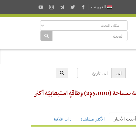
العربية
الى
رئيسُ قسم المشاريع الهندسيّة: مشروع التسقيف أضاف حرماً جديداً مجهّزاً بكلّ الخدمات ووسائل الراحة بمساحة (5,000م2) وطاقةٍ استيعابيّة أكثر
أحدث الأخبار
الأكثر مشاهدة
ذات علاقة