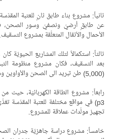
ثانياً: مشروع بناء طابق ثانٍ للعتبة المقدّس
عن طابقٍ أرضيّ ونصفيّ وسور الصحن، فتم
الأحمال والأثقال المتعلّقة بمشروع التسقيف.
ثالثاً: استكمالاً لتلك المشاريع الحيويّة كان
بعد التسقيف، فكان مشروع منظومة التبري
(5,000) طن تبريد الى الصحن والأواوين ومشروع التوسعة.
p3) في مواقع مختلفة للعتبة المقدّسة تغذ
تجهيز مولّدات عملاقة للمشروع.
خامساً: مشروع دراسة جاهزيّة جدران الصحن 