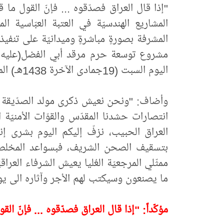
"إذا قال العراق فصدّقوه ... فإنّ القول ما
المشاريع الهندسيّة في العتبة العبّاسية 
المشرفة بصورةٍ مباشرةٍ وميدانيّة على تنفي
مشروع توسعة حرم مرقد أبي الفضل(عليه 
اليوم السبت (19جمادى الآخرة 1438هـ) الموافق لـ(18آذار 2017م).
وأضاف: "ونحن نعيش ذكرى مولد الصدّيقة ال
انتصارات حشدنا المقدّس والقوّات الأمنيّة ا
العراق الحبيب، نزفّ إليكم اليوم بشرى إن
بتسقيف الصحن الشريف، فبسواعد المخلص
ممثّلي المرجعيّة العُليا يعيش الشرفاء العراق
ما يصنعون وسيكتب لهم الأجر وآثاره الى يو
مؤكّداً: "إذا قال العراق فصدّقوه ... فإنّ الق