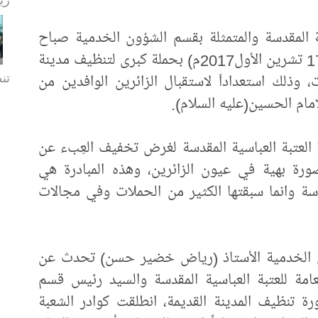
ة المقدسة والمتمثلة بقسم الشؤون الخدمية صباح
يوم الثلاثاء (26محرم 1439هـ)الموافق لـ(17 تشرين الأول2017م) بحملة كبرى لتنظيف مدينة
تن
، وذلك استعداداَ لاستقبال الزائرين الوافدين من
امام الحسين(عليه السلام).
 العتبة العباسية المقدسة لغرض تخفيف العِبء عن
ورة بهية في عيون الزائرين، وهذه المبادرة هي
دسة وانما سبقتها الكثير من الحملات وفي مجالات
ون الخدمية الأستاذ (رياض خضير حسن) تحدث عن
العامة للعتبة العباسية المقدسة والسيد رئيس قسم
ة تنظيف المدينة القديمة، انطلقت كوادر الشعبة