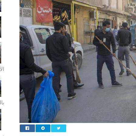
الأ
بال
زيا