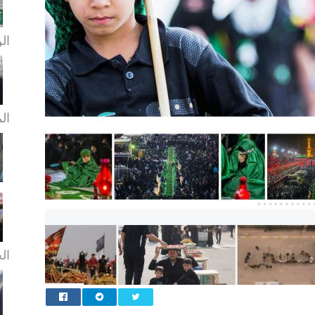
الن
ال
الخ