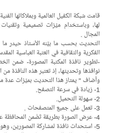
قامت شبكة الكفيل العالمية وبملاكاتها الفنية
لها، وباستخدام ميِّزات تصميمية وتقنيا
المجال .
التحديث بحسب ما بيَّنه الأستاذ حيدر ما 
الفكرية والثقافية في العتبة العباسية المقدسة
-تطوير نافذة المكتبة المصورة- ضمن الخ
نوافذها وتحديثها، إذ تعتبر هذه النافذة من ا
وأضاف " يمتاز هذا التحديث بميِّزات عدة منه
1- زيادة في سرعة التصفح.
2- سهولة التحميل.
3- تعمل على جميع المتصفحات .
4- عرض الصورة بطريقة تَضْمن المحافظة على كافة معالم الصورة .
5- استحداث نافذة لمشاركة المصورين، وهواة التصوير وترفع عليها حال الموافقة .