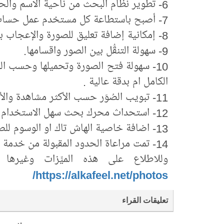
6- تطوير نظام البحث من ناحية الاسم والحجم والتاريخ.
7- أصبح باستطاعة كل مستخدم عمل حسابٍ خاصٍّ به يمكن من خلاله ارسال الصُوَر .
8- إمكانية إضافة تعليق للصورة والإعجاب بها.
9- سهولة التنقُّل بين الصور واقسامها.
10- سهولة فتح الصورة وتحميلها وحسب ال
الكامل ام بدقة عالية .
11- تبويب الصُوَر حسب الأكثر مشاهدة والأكثر تحميلاً او من الأقدم الى الأحدث أو بالعكس .
12- استحداث محرك بحث سهل الاستخدام .
13- اضافة خاصية الهاش تاك او الوسوم للصورة .
14- تمت مراعاة الحدود المقبولة من خدمة الإنترنت في تنفيذ هذه التحديثات لهذه النافذة.
وللاطلاع على هذه الميِّزات وغيرها ي
https://alkafeel.net/photos/
تعليقات القراء