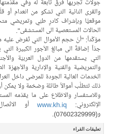
جولاتٌ تُجريها فرقٌ تابعة له وفي مقدّمته
والقرى النائية التي تشكو من انعدام أو قلّ
موقعيًّا وبإشراف كادرٍ طبّي وتمريضي متخ
الحالات المستعصية الى المستشفى".
مؤكّداً: "أنّ حجم الأموال التي تُفرض عليه م
جدّاً إضافةً الى مبالغ الأجور الكبيرة التي ي
التي يستقدمها من الدول العربيّة والأجنب
والتمريضية والفنية والإدارية والأجهزة ا
الخدمات العالية الجودة للمرضى داخل العرا
ذلك تتطلّب أموالاً طائلة وضخمة ولا يمكن 
وللاستفسار والاطّلاع على ما يقدّمه ال
الإلكتروني:
www.kh.iq
و(07602329999).
تعليقات القراء