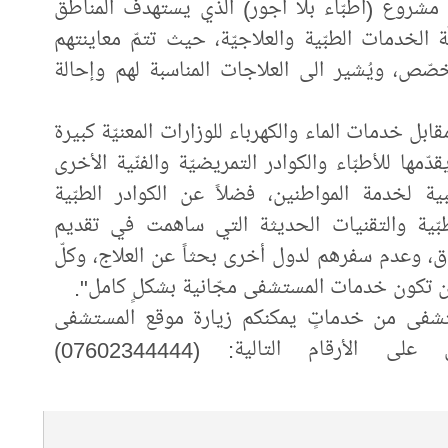
ا مشروع (أطبّاء بلا أجور) الذي يستهدف المناطق
ة الخدمات الطبّية والعلاجيّة، حيث تتمّ معاينتهم
صّص، ويُشير الى العلاجات المناسبة لهم وإحالة
قابل خدمات الماء والكهرباء للوزارات المعنيّة كبيرة
قدّمها للأطبّاء والكوادر التمريضيّة والفنّية الأخرى
ية لخدمة المواطنين، فضلاً عن الكوادر الطبّية
لطبّية والتقنيات الحديثة التي ساهمت في تقديم
ق، وعدم سفرهم لدول أخرى بحثاً عن العلاج، وكلّ
أن تكون خدمات المستشفى مجّانية بشكلٍ كامل".
مستشفى من خدماتٍ يمكنكم زيارة موقع المستشفى
أو الاتّصال على الأرقام التالية: (07602344444)