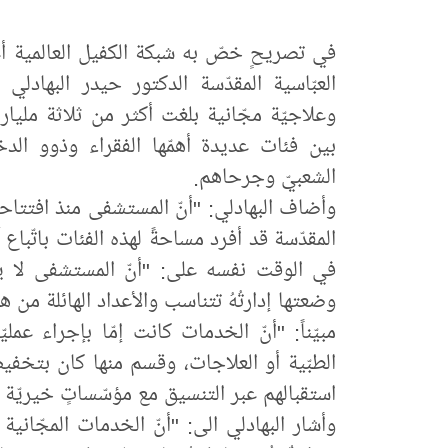
في تصريحٍ خصّ به شبكة الكفيل العالمية أع
العبّاسية المقدّسة الدكتور حيدر البهاد
وعلاجيّة مجّانية بلغت أكثر من ثلاثة مليا
بين فئات عديدة أهمّها الفقراء وذوو الدخ
الشعبيّ وجرحاهم.
وأضاف البهادلي: "أنّ المستشفى منذ افتتاحه و
المقدّسة قد أفرد مساحةً لهذه الفئات باتّباع آ
في الوقت نفسه على: "أنّ المستشفى لا يز
وضعتها إدارتُهُ تتناسب والأعداد الهائلة من ه
مبيّناً: "أنّ الخدمات كانت إمّا بإجراء عم
الطبّية أو العلاجات، وقسم منها كان بتخفي
استقبالهم عبر التنسيق مع مؤسّساتٍ خيريّة 
وأشار البهادلي الى: "أنّ الخدمات المجّا