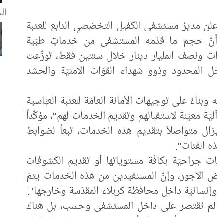
ال
لن مديرُ مستشفى الكفيل التخصّصي التابع للعتبة
لي أنّ حجم ما قدّمه المستشفى من خدماتٍ طبّية
رات ونصف المليار دينار خلال سنتين فقط، توزّعت
ل المحدود وذوو شهداء القوّات الأمنيّة والحشد
بناءً على توجيهات الأمانة العامّة للعتبة العبّاسية
ليّة معيّنة لاستقبالهم وتقديم الخدمات لهم"، مؤكّداً
ال متواصلاً بتقديم هذه الخدمات، تبعاً لضوابط
ذه الفئات".
ليّات جراحيّة بكافّة مستوياتها أو تقديم الكشوفات
ض الأجور، وإنّ المستفيدين من هذه الخدمات يتمّ
وإنسانيّة داخل محافظة كربلاء المقدّسة وخارجها".
نية لم تقتصر على داخل المستشفى وحسب، بل هناك