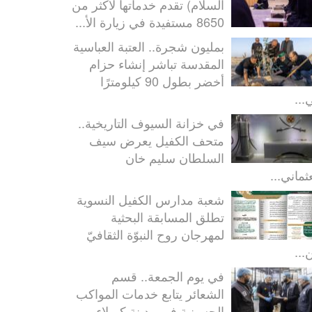
السلام) تقدم خدماتها لأكثر من
8650 مستفيدة في زيارة الأ...
بمليون شجرة.. العتبة العباسية
المقدسة تباشر إنشاء حزام
أخضر بطول 90 كيلومترًا
...
في خزانة السيوف التاريخية..
متحف الكفيل يعرض سيف
السلطان سليم خان
ثماني...
شعبة مدارس الكفيل النسوية
تطلق المسابقة البحثية
لمهرجان روح النبوّة الثقافيّ
...
في يوم الجمعة.. قسم
الشعائر يتابع خدمات المواكب
الحسينية في مدينة كربلاء