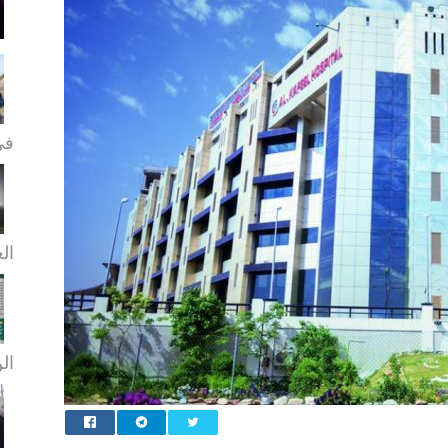
في
الع
الن