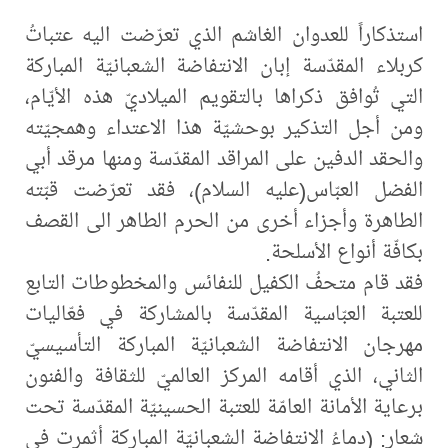
استذكاراً للعدوان الغاشم الذي تعرّضت اليه عتباتُ
كربلاء المقدّسة إبان الانتفاضة الشعبانيّة المباركة
التي تُوافق ذكراها بالتقويم الميلاديّ هذه الأيّام،
ومن أجل التذكير بوحشيّة هذا الاعتداء وهمجيّته
والحقد الدفين على المراقد المقدّسة ومنها مرقد أبي
الفضل العبّاس(عليه السلام)، فقد تعرّضت قبّته
الطاهرة وأجزاء أخرى من الحرم الطاهر الى القصف
بكافّة أنواع الأسلحة.
فقد قام متحفُ الكفيل للنفائس والمخطوطات التابع
للعتبة العبّاسية المقدّسة بالمشاركة في فعّاليات
مهرجان الانتفاضة الشعبانيّة المباركة التأسيسيّ
الثاني، الذي أقامه المركز العالميّ للثقافة والفنون
برعاية الأمانة العامّة للعتبة الحسينيّة المقدّسة تحت
شعار: (دماءُ الانتفاضة الشعبانيّة المباركة أثمرت في