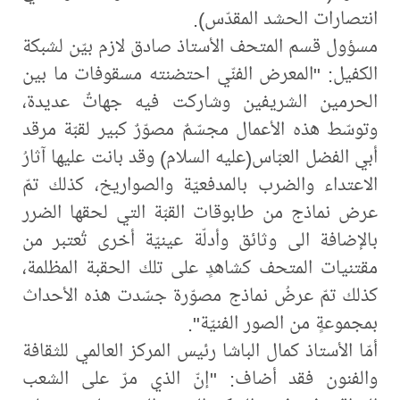
انتصارات الحشد المقدّس).
مسؤول قسم المتحف الأستاذ صادق لازم بيّن لشبكة
الكفيل: "المعرض الفنّي احتضنته مسقوفات ما بين
الحرمين الشريفين وشاركت فيه جهاتٌ عديدة،
وتوسّط هذه الأعمال مجسّمٌ مصوّرٌ كبير لقبّة مرقد
أبي الفضل العبّاس(عليه السلام) وقد بانت عليها آثارُ
الاعتداء والضرب بالمدفعيّة والصواريخ، كذلك تمّ
عرض نماذج من طابوقات القبّة التي لحقها الضرر
بالإضافة الى وثائق وأدلّة عينيّة أخرى تُعتبر من
مقتنيات المتحف كشاهدٍ على تلك الحقبة المظلمة،
كذلك تمّ عرضُ نماذج مصوّرة جسّدت هذه الأحداث
بمجموعةٍ من الصور الفنيّة".
أمّا الأستاذ كمال الباشا رئيس المركز العالمي للثقافة
والفنون فقد أضاف: "إنّ الذي مرّ على الشعب