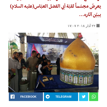
يعرضُ مجسّماً لقبّة أبي الفضل العبّاس(عليه السلام)
يبيّن آثاره...
٢٢ آذار ٢٠١٨ ١٧:٠٧
FACEBOOK
TELEGRAM