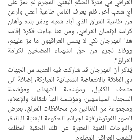
العراقي في فترة الحكم البعثيّ المجرم لم يمرّ على
أيّ شعبٍ آخر، فلم يعرف الناس طاغيةً أعتى وأرعن
من طاغية العراق الذي أباد شعبه ودمّر بلده وأهان
كرامة الإنسان العراقيّ، ومن هنا جاءت فكرة إقامة
هذا المهرجان لكي لا ينسى العراقيّون ما مرّ عليهم،
ووفاءً لجزءٍ من حقّ الشهداء المضحّين لكرامة
العراق".
يُذكر أنّ المهرجان قد شاركت فيه العديد من الجهات
ذي العلاقة بالانتفاضة الشعبانيّة المباركة، إضافةً الى
متحف الكفيل، ومؤسّسة الشهداء، ومؤسّسة
السجناء السياسيّين، ومؤسّسة النبأ للثقافة والإعلام،
ومجموعة من الفنّانين من محافظات العراق، بعرض
الصور الفوتوغرافيّة لجرائم الحكومة البعثيّة البائدة،
واللوحات الفنيّة المعبّرة عن تلك الحقبة المظلمة
للشعب العراقيّ المظلوم.