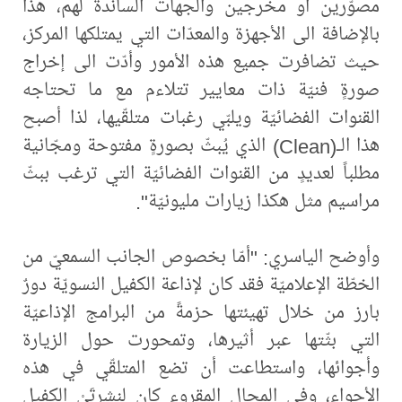
مصوّرين أو مخرجين والجهات الساندة لهم، هذا
بالإضافة الى الأجهزة والمعدّات التي يمتلكها المركز،
حيث تضافرت جميع هذه الأمور وأدّت الى إخراج
صورةٍ فنيّة ذات معايير تتلاءم مع ما تحتاجه
القنوات الفضائيّة ويلبّي رغبات متلقّيها، لذا أصبح
هذا الـ(Clean) الذي يُبثّ بصورةٍ مفتوحة ومجّانية
مطلباً لعديدٍ من القنوات الفضائيّة التي ترغب ببثّ
مراسيم مثل هكذا زيارات مليونيّة".
وأوضح الياسري: "أمّا بخصوص الجانب السمعيّ من
الخطّة الإعلاميّة فقد كان لإذاعة الكفيل النسويّة دورٌ
بارز من خلال تهيئتها حزمةً من البرامج الإذاعيّة
التي بثّتها عبر أثيرها، وتمحورت حول الزيارة
وأجوائها، واستطاعت أن تضع المتلقّي في هذه
الأجواء، وفي المجال المقروء كان لنشرتَيْ الكفيل