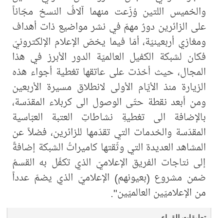
والخميس اللتين وُزّعت منهما آلافُ النسخ مجّاناً
على الزائرين دورٌ مهمّ في نشر مواضيع ذات أهداف
ومغازي أربعينيّة، أمّا فيما يخصّ الإعلام الإلكترونيّ
فكان لشبكة الكفيل العالميّة الدور الأبرز في هذا
المجال، حيث أخذت على عاتقها تغطية أجواء هذه
الزيارة منذ الأيّام الأولى لانطلاق مسيرة الأربعين
ومن أبعد نقطة حتّى الوصول الى كربلاء المقدّسة،
بالإضافة الى تغطيةِ نشاطاتِ العتبة العبّاسية
المقدّسة والخدمات التي تقدّمها للزائرين، فضلاً عن
المشاهد العديدة التي وثّقتها كاميراتُ الشبكة إضافةً
إلى نتاجات الفريق الإعلاميّ الذي تكفّل به القسمُ
ضمن مشروع (بعيونهم) الإعلاميّ الذي يضمّ عدداً
من الإعلاميّين العالميّين".
تعليقات القراء