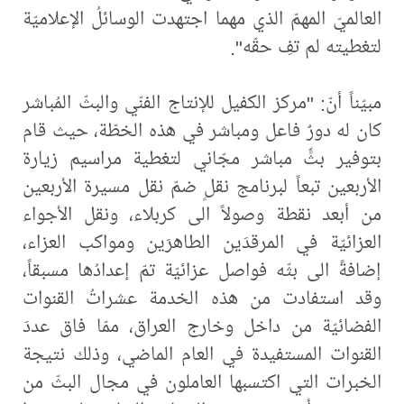
العالميّ المهمّ الذي مهما اجتهدت الوسائلُ الإعلاميّة
لتغطيته لم تفِ حقّه".
مبيّناً أنّ: "مركز الكفيل للإنتاج الفنّي والبثّ المُباشر
كان له دورٌ فاعل ومباشر في هذه الخطّة، حيث قام
بتوفير بثٍّ مباشر مجّاني لتغطية مراسيم زيارة
الأربعين تبعاً لبرنامج نقلٍ ضمّ نقل مسيرة الأربعين
من أبعد نقطة وصولاً الى كربلاء، ونقل الأجواء
العزائيّة في المرقدَين الطاهرَين ومواكب العزاء،
إضافةً الى بثّه فواصل عزائيّة تمّ إعدادُها مسبقاً،
وقد استفادت من هذه الخدمة عشراتُ القنوات
الفضائيّة من داخل وخارج العراق، ممّا فاق عددَ
القنوات المستفيدة في العام الماضي، وذلك نتيجة
الخبرات التي اكتسبها العاملون في مجال البثّ من