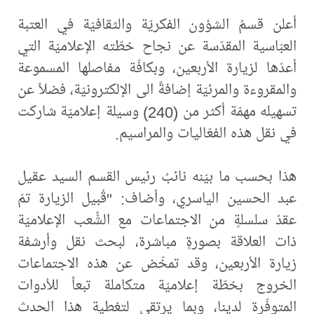
أعلن قسمُ الشؤون الفكريّة والثقافيّة في العتبة
العبّاسية المقدّسة عن نجاح خطّته الإعلاميّة التي
أعدّها لزيارة الأربعين، وبكافّة مفاصلها المسموعة
والمقروءة والمرئيّة إضافةً الى الإلكترونيّة، فضلاً عن
تسهيله مهمّة أكثر من (240) وسيلة إعلاميّة شاركت
في نقل هذه الفعّاليات والمراسيم.
هذا بحسب ما بيّنه نائبُ رئيس القسم السيد عقيل
عبد الحسين الياسري، وأضاف: "قُبيل الزيارة تمّ
عقدُ سلسلةٍ من الاجتماعات مع الشُّعب الإعلاميّة
ذات العلاقة بصورةٍ مباشرة، لبحث نقل وأرشفة
زيارة الأربعين، وقد تمخّض عن هذه الاجتماعات
الخروج بخطّة إعلاميّة متكاملة تبعاً للأدوات
المتوفّرة لدينا، وبما يرتقي لتغطية هذا الحدث