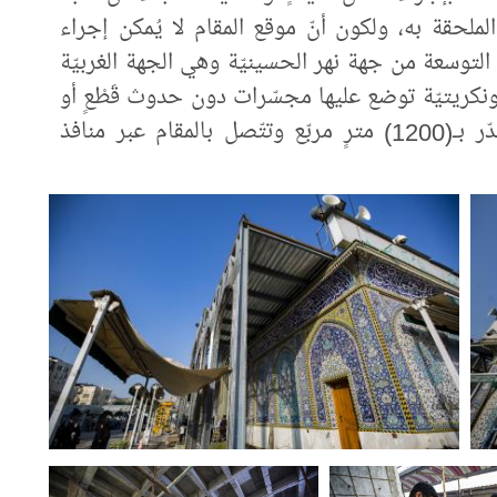
ملحقة به، ولكون أنّ موقع المقام لا يُمكن إجراء
التوسعة من جهة نهر الحسينيّة وهي الجهة الغربيّة
نكريتيّة توضع عليها مجسّرات دون حدوث قَطْعٍ أو
انسداد أو تغيير لمجرى النهر، وبمساحةٍ تُقدّر بـ(1200) مترٍ مربّع وتتّصل بالمقام عبر منافذ