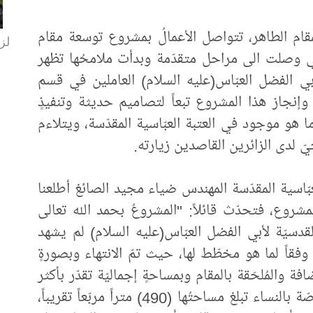
مقام الطاهر، تتواصل الأعمالُ بمشروع توسعة مقام
لزا
تي وصلت الى مراحل متقدّمة وبدأت ملامحُها تظهر
 أبي الفضل العبّاس(عليه السلام) العاملين في قسم
 وإنجاز هذا المشروع تبعاً لتصاميم حديثة وتنفيذٍ
ا هو موجود في العتبة العبّاسية المقدّسة، ويتلاءم
يّ لدى الزائرين القاصدين زيارته.
عبّاسية المقدّسة المهندس ضياء مجيد الصائغ أطلعنا
شروع، فتحدّث قائلاً: "المشروعُ بحمد الله تعالى
دسيّة لأبي الفضل العبّاس(عليه السلام) لم يشهد
ُه وفقاً لما هو مخطّط لها، حيث تمّ الانتهاء وبصورةٍ
ة والمُلحَقة بالمقام وبمساحةٍ إجماليّة تقدّر بأكثر
من (1000) متر مربّع، التي تشمل قاعةً خاصّة بالنساء تبلغ مساحتُها (490) متراً مربّعاً تقريباً،