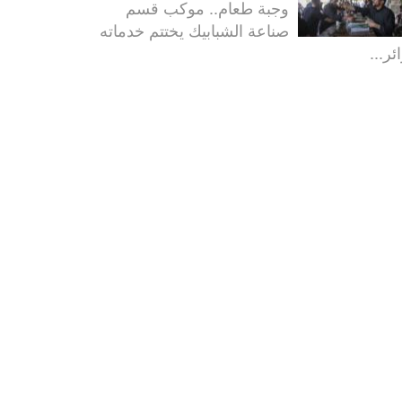
وجبة طعام.. موكب قسم
صناعة الشبابيك يختتم خدماته
ئر...