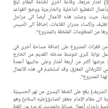
وقاعة خاصّة بالرجال تبلغ مساحتها (310) أمتار مربّعة، وقاعة أخرى لخَدَمَة المقام تبلغ
 المباشرة بأعمال التقطيع الداخليّة والخارجيّة ووضع القواعد
جيّة، حيث وصلت هذه الأعمال أيضاً الى مراحل
 تغليف وإكساء جدران القاعات، إضافةً الى تأسيس
رها من المنظومات المُلحَقة بالمشروع".
 من فقرات المشروع على إضافة مساحةٍ أخرى في
مل بوّابة كبرى تتوسّط مدخله القديم من الخارج
عرضها أكثر من أربعة أمتار وعلى جانبيها أعمدةٌ
الكربلائيّ المعرّق، وقد استُخدِمَ في هذه الأعمال
هذا المشروع".
جه الشريف) يقع على الضفة اليُسرى من نهر الحسينيّة
ة الى مقام الإمام جعفر الصادق(عليه السلام) وهو
قدّسة بإجراء أعمال صيانةٍ وتحديث له بدءً من القبّة