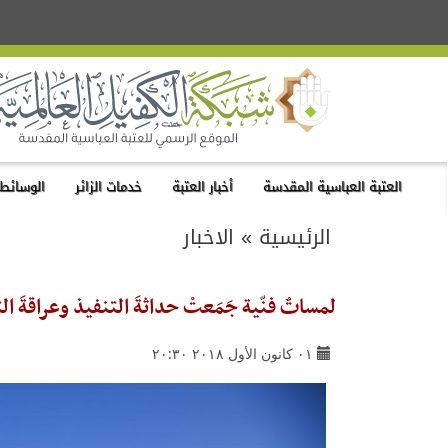
العتبة العباسية المقدسة
أخبار العتبة
خدمات الزائر
الوسائط 
الرئيسية
»
الاخبار
لمساتٌ فنّية جَمَعتْ حداثةَ التنفيذ وعراقةَ 
٠١ كانون الأول ٢٠١٨ ٢٠:٣٠