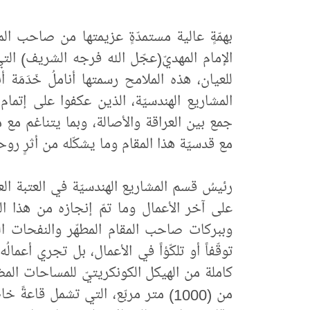
بهمّةٍ عالية مستمدّةٍ عزيمتها من صاحب ال
الإمام المهديّ(عجّل الله فرجه الشريف) ال
للعيان، هذه الملامح رسمتها أناملُ خَدَمَة
المشاريع الهندسيّة، الذين عكفوا على إتمام
جمع بين العراقة والأصالة، وبما يتناغم مع م
مع قدسيّة هذا المقام وما يشكّله من أثرٍ روح
رئيسُ قسم المشاريع الهندسيّة في العتبة ال
على آخر الأعمال وما تمّ إنجازه من هذا الم
وببركات صاحب المقام المطهّر والنفحات الق
توقّفاً أو تلكّؤاً في الأعمال، بل تجري أعمال
كاملة من الهيكل الكونكريتيّ للمساحات المضاف