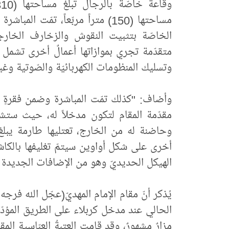
مساحتها (150) متراً مربّعاً، تمّت
الخاصّة بتثبيت النقوش والزخارف الخار
متقدّمة تجري بموازاتها أعمالٌ أخرى تشمل
وتسليك المنظومات الكهربائيّة والصّوتية وغي
وأضاف: "كذلك تمّت المباشرة وضمن فقرةٍ
مقدّمة المقام لتكون مدخلاً له، حيث ستش
وحاضنة له من الخارج، تعتليها طارمة يبلغ 
أخرى على شكل أواوين سيتمّ تغليفها بالكاشي 
الهيكل الحديديّ وهو من الإضافات الجديدة ل
يُذكر أنّ مقام الإمام المهديّ(عجّل الله فر
الحالي عند مدخل كربلاء على الطريق المؤدّي
مزارٌ مشهورٌ، وقد قامت العتبةُ العبّاسية الم