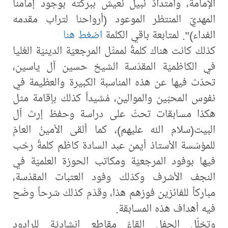
الإمامة، وامتدادٌ نبيل نعيش ببركته بوجود إمامنا
المهديّ المنتظر الموعود (أرواحنا لتراب مقدمه
الفداء)". لمتابعة باقي الكلمة
اضغط هنا
كذلك كانت هناك كلمةٌ لممثّل المرجعيّة الدينيّة العُليا
في الكاظميّة المقدّسة الشيخ حسين آل ياسين،
تحدّث فيها عن هذه المناسبة الكبيرة والعظيمة في
نفوس المحبّين والموالين، مُشيداً كذلك بإقامة مثل
هكذا مسابقات تحثّ على دراسة وحفظ إرث آل
البيت(سلام الله عليهم)، كما ألقى الأمينُ العامّ
للمؤسّسة الأستاذ أيمن عبد السادة كاظم كلمةً رحّب
فيها بوفود المرجعيّة ومكاتب الحوزة العلميّة في
النجف الأشرف وكذلك وفود العتبات المقدّسة،
مباركاً للفائزين فوزهم هذا، وقدّم كذلك شرحاً وضّح
فيه أهداف هذه المسابقة.
وتخلّل الحفل إلقاءُ مقاطع إنشاديّة للرادود