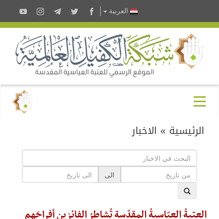
العربية
الرئيسية
»
الاخبار
الى
العتبةُ العبّاسيةُ المقدّسة تُشاطرُ الفائزين أفراحَهم