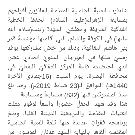
شاطرت العتبةُ العبّاسية المقدّسة الفائزين أفراحهم
بمسابقة الزهراء(عليها السلام) لحفظ الخطبة
الفدكيّة الشريفة وخطبتَيْ السيّدة زينب(سلام الله
عليها) في الكوفة والشام، التي أقامتها مؤسّسةُ قمر
بني هاشم الثقافيّة، وذلك من خلال مشاركتها بوفدٍ
رسميّ مثّلها في المهرجان السنويّ الحادي عشر،
الذي احتضنته قاعةُ المركز الثقافيّ النفطيّ في
محافظة البصرة، يوم السبت (16جمادى الآخرة
1440هـ) الموافق لـ(23 شباط 2019م)، وقد بلغ
عددُ المشتركين فيها (832) متسابقاً ومتسابقة.
هذا وقد شهد الحفلُ حضوراً واسعاً لوفودٍ مثّلت
العتبات المقدّسة والمرجعيّة الدينيّة العُليا، وضمّ
برنامجه فقراتٍ عديدة منها كلمةٌ للعتبة العبّاسية
المقدّسة ألقاها بالنيابة السيّد عدنان الموسوي من