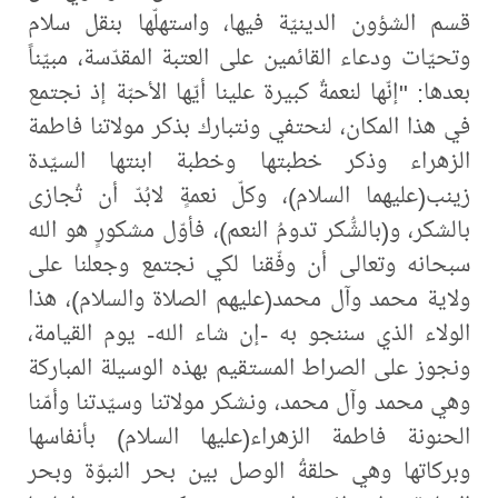
قسم الشؤون الدينيّة فيها، واستهلّها بنقل سلام
وتحيّات ودعاء القائمين على العتبة المقدّسة، مبيّناً
بعدها: "إنّها لنعمةٌ كبيرة علينا أيّها الأحبّة إذ نجتمع
في هذا المكان، لنحتفي ونتبارك بذكر مولاتنا فاطمة
الزهراء وذكر خطبتها وخطبة ابنتها السيّدة
زينب(عليهما السلام)، وكلّ نعمةٍ لابُدّ أن تُجازى
بالشكر، و(بالشُّكر تدومُ النعم)، فأوّل مشكورٍ هو الله
سبحانه وتعالى أن وفّقنا لكي نجتمع وجعلنا على
ولاية محمد وآل محمد(عليهم الصلاة والسلام)، هذا
الولاء الذي سننجو به -إن شاء الله- يوم القيامة،
ونجوز على الصراط المستقيم بهذه الوسيلة المباركة
وهي محمد وآل محمد، ونشكر مولاتنا وسيّدتنا وأمّنا
الحنونة فاطمة الزهراء(عليها السلام) بأنفاسها
وبركاتها وهي حلقةُ الوصل بين بحر النبوّة وبحر