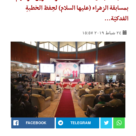
بمسابقة الزهراء (عليها السلام) لحِفظ الخطبةِ
الفدكيّة...
٢٤ شباط ٢٠١٩ ١٥:٥٧
FACEBOOK
TELEGRAM