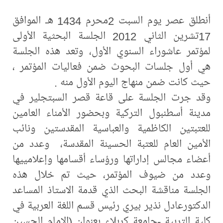
أنطلق عصر يوم السبت 2محرم 1434 هـ الموافق
17تشرين الثاني 2012 الجلسة البحثية الأولى
لمؤتمر عاشوراء السنوي الأول، وتعد هذه الجلسة
هي أول جلسات البحوث ضمن فعاليات المؤتمر ،
حيث كانت ضمن منهاج اليوم الأول منه .
وقد جرت الجلسة على قاعة قصر السبتجلير في
مدينة أسطنبول التركية وبحضور الأمناء العامين
للعتبتين الكاظمية والعباسية المقدستين ونائب
الأمين العام للعتبة الحسينة المقدسة، ‏ وعدد من
أعضاء مجالس إداراتها ورؤساء أقسامها وإعلامييها
وعدد من ضيوف المؤتمر، حيث تم خلال هذه
الجلسة مناقشة البحث الذي قدمة الاستاذ المساعد
الدكتورعادل نذير بيري رئيس قسم اللغة العربية في
كلية التربية -جامعة كربلاء بعنوان (الإمام الحسين