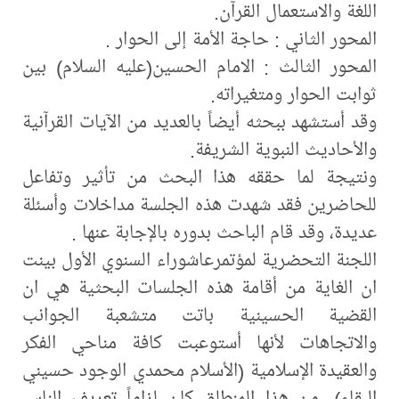
اللغة والاستعمال القرآن.
المحور الثاني : حاجة الأمة إلى الحوار .
المحور الثالث : الامام الحسين(عليه السلام) بين
ثوابت الحوار ومتغيراته.
وقد أستشهد ببحثه أيضاً بالعديد من الآيات القرآنية
والأحاديث النبوية الشريفة.
ونتيجة لما حققه هذا البحث من تأثير وتفاعل
للحاضرين فقد شهدت هذه الجلسة مداخلات وأسئلة
عديدة، وقد قام الباحث بدوره بالإجابة عنها ‏.
اللجنة التحضرية لمؤتمرعاشوراء السنوي الأول بينت
ان الغاية من أقامة هذه الجلسات البحثية هي ان
القضية الحسينية باتت متشعبة الجوانب
والاتجاهات لأنها أستوعبت كافة مناحي الفكر
والعقيدة الإسلامية (الأسلام محمدي الوجود حسيني
البقاء)، من هذا المنطلق كان لزاماً تعريف الناس