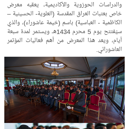
والدراسات الحوزوية والأكاديمية، يعقبه معرض
خاص بعتبات العراق المقدسة (العلوية- الحسينية –
الكاظمية - العباسية) باسم (خيمة عاشوراء)، والذي
سيُفتتح يوم 5 محرم 1434هـ ويستمر لمدة سبعة
أيام، ويعد هذا المعرض من أهم فعاليات المؤتمر
العاشورائي.