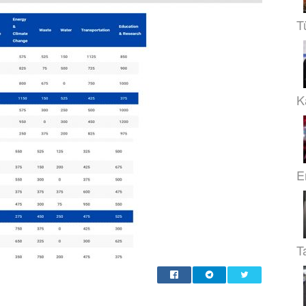
T
Ka
E
T