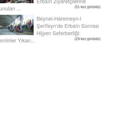
Erbaîn Ziyaretçilerine
unulan ...
(51 kez görüldü)
Beynel-Haremeyn-i
Şerîfeyn’de Erbaîn Sonrası
Hijyen Seferberliği:
eminler Yıkan...
(29 kez görüldü)