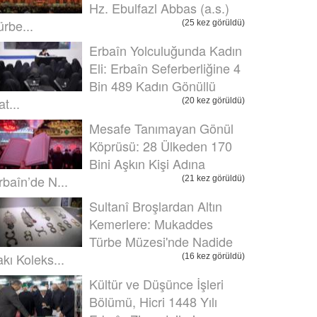
Hz. Ebulfazl Abbas (a.s.)
ürbe...
(25 kez görüldü)
Erbaîn Yolculuğunda Kadın
Eli: Erbaîn Seferberliğine 4
Bin 489 Kadın Gönüllü
t...
(20 kez görüldü)
Mesafe Tanımayan Gönül
Köprüsü: 28 Ülkeden 170
Bini Aşkın Kişi Adına
rbaîn’de N...
(21 kez görüldü)
Sultanî Broşlardan Altın
Kemerlere: Mukaddes
Türbe Müzesi'nde Nadide
akı Koleks...
(16 kez görüldü)
Kültür ve Düşünce İşleri
Bölümü, Hicri 1448 Yılı