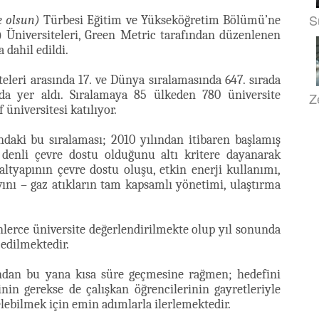
S
e olsun)
Türbesi Eğitim ve Yükseköğretim Bölümü’ne
) Üniversiteleri, Green Metric tarafından düzenlenen
 dahil edildi.
eleri arasında 17. ve Dünya sıralamasında 647. sırada
ada yer aldı. Sıralamaya 85 ülkeden 780 üniversite
Z
 üniversitesi katılıyor.
ndaki bu sıralaması; 2010 yılından itibaren başlamış
 denli çevre dostu olduğunu altı kritere dayanarak
 altyapının çevre dostu oluşu, etkin enerji kullanımı,
ıvını – gaz atıkların tam kapsamlı yönetimi, ulaştırma
erce üniversite değerlendirilmekte olup yıl sonunda
 edilmektedir.
undan bu yana kısa süre geçmesine rağmen; hedefini
in gerekse de çalışkan öğrencilerinin gayretleriyle
lebilmek için emin adımlarla ilerlemektedir.