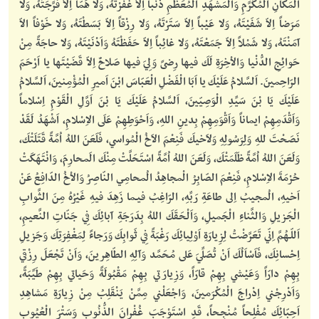
الْمَكانِ الْمُكَرَّمِ وَالْمَشْهَدِ المُعَظَّمِ ذَنْباً اِلاّ غَفَرْتَهُ، وَلا هَمّاً اِلاّ فَرَّجَتَهُ، وَلا
مَرَضاً اِلاّ شَفَيْتَهُ، وَلا عَيْباً اِلاّ سَتَرْتَهُ، وَلا رِزْقاً اِلاّ بَسَطْتَهُ، وَلا خَوْفاً الاّ
آمَنْتَهُ، وَلا شَمْلاً اِلاّ جَمَعْتَهُ، وَلا غائِباً اِلاّ حَفَظْتَهُ وَاَدْنَيْتَهُ، وَلا حاجَةً مِنْ
حَوائِجِ الدُّنْيا وَالاْخِرَةِ لَكَ فيها رِضىً وَلِيَ فيها صَلاحٌ اِلاّ قَضَيْتَها يا اَرْحَمَ
الرّاحِمينَ. اَلسَّلامُ عَلَيْكَ يا اَبَا الْفَضْلِ الْعَبّاسَ ابْنَ اَميرِ الْمُؤْمِنينَ، اَلسَّلامُ
عَلَيْكَ يَا بْنَ سَيِّدِ الْوَصِيّينَ، اَلسَّلامُ عَلَيْكَ يَا بْنَ اَوَّلِ الْقَوْمِ اِسْلاماً
وَاَقْدَمِهِمْ ايماناً وَاَقْوَمِهِمْ بِدينِ اللهِ، وَاَحْوَطِهِمْ عَلَى الاِسْلامِ، اَشْهَدُ لَقَدْ
نَصَحْتَ للهِ وَلِرَسُولِهِ وَلاَخيكَ فَنِعْمَ الاَخُ الْمُواسي، فَلَعَنَ اللهُ اُمَّةً قَتَلَتْكَ،
وَلَعَنَ اللهُ اُمَّةً ظَلَمَتْكَ، وَلَعَنَ اللهُ اُمَّةً اسْتَحَلَّتْ مِنْكَ الَمحارِمَ، وَانْتَهَكَتْ
حُرْمَةَ الاِسْلامِ، فَنِعْمَ الصّابِرُ الْمجاهِدُ الُمحامِي النّاصِرُ وَالاْخُ الدّافِعُ عَنْ
اَخيهِ، الُمجيبُ اِلى طاعَةِ رَبِّهِ، الرّاغِبُ فيـما زَهِدَ فيهِ غَيْرُهُ مِنَ الثَّوابِ
الْجَزيلِ وَالثَّناءِ الْجَميلِ، وَاَلْحَقَكَ اللهُ بِدَرَجَةِ آبائِكَ فِي جَنّاتِ النَّعيمِ،
اَللّـهُمَّ اِنّي تَعَرَّضْتُ لِزِيارَةِ اَوْلِيائِكَ رَغْبَةً فِي ثَوابِكَ وَرَجاءً لِمَغْفِرَتِكَ وَجَزيلِ
اِحْسانِكَ، فَاَسْاَلُكَ اَنْ تُصَلِّيَ عَلى مُحَمَّد وَآلِهِ الطّاهِرينَ، وَاَنْ تَجْعَلَ رِزْقي
بِهِمْ دارّاً وَعَيْشي بِهِمْ قارّاً، وَزِيارَتي بِهِمْ مَقْبُولَةً وَحَياتي بِهِمْ طَيِّبَةً،
وَاَدْرِجْني اِدْراجَ الْمُكْرَمينَ، وَاجْعَلْني مِمَّنْ يَنْقَلِبُ مِنْ زِيارَةِ مَشاهِدِ
اَحِبّائِكَ مُفْلِحاً مُنْجِحاً، قَدِ اسْتَوْجَبَ غُفْرانَ الذُّنُوبِ وَسَتْرَ الْعُيُوبِ