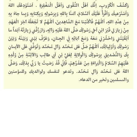
وَكَشْفَ الْكُرُوبِ، اِنَّكَ اَهْلُ التَّقْوى وَاَهْلُ الْمَغْفِرَةِ . اَسْتَوْدِعُكَ اللهَ
وَاَسْتَرْعيكَ وَاَقْرَأُ عَلَيْكَ اَلسَّلامَ، آمَنّا بِاللهِ وَبِرَسُولِهِ وَبِكِتابِهِ وَبِما جاءَ بِهِ
مِنْ عِنْدِ اللهِ، اَللّـهُمَّ فَاكْتُبْنا مَعَ الشّاهِدينَ، اَللّـهُمَّ لا تَجْعَلْهُ آخِرَ الْعَهْدِ
مِنْ زِيارَتي قَبْرَ ابْنِ اَخي رَسُولِكَ صَلَّى اللهُ عَلَيْهِ وَآلِهِ، وَارْزُقْني زِيارَتَهُ اَبَداً ما
اَبْقَيْتَني وَاحْشُرْني مَعَهُ وَمَعَ آبائِهِ فِي الجِنانِ، وَعَرِّفْ بَيْني وَبَيْنَهُ وَبَيْنَ
رَسُولِكَ وَاَوْلِيائِكَ، اَللّـهُمَّ صَلِّ عَلى مُحَمَّد وَآلِ مُحَمَّد وَتَوَفَّني عَلَى الاْيمانِ
بِكَ وَالتَّصْديقِ بِرَسُولِكَ وَالْوِلايَةِ لِعَليِّ بْنِ اَبي طالِب وَالاَئِمَّةِ مِنْ وُلْدِهِ
عَلَيْهِمُ السَّلامُ وَالْبَراءَةِ مِنْ عَدُوِّهِمْ، فَاِنّي قَدْ رَضيتُ يا رَبِّي بِذلِكَ، وَصَلَّى
اللهُ عَلى مُحَمَّد وَآلِ مُحَمَّد. وتدعو لنفسك ولوالديك وللمؤمنين
والمسلمين وتخير من الدعاء.