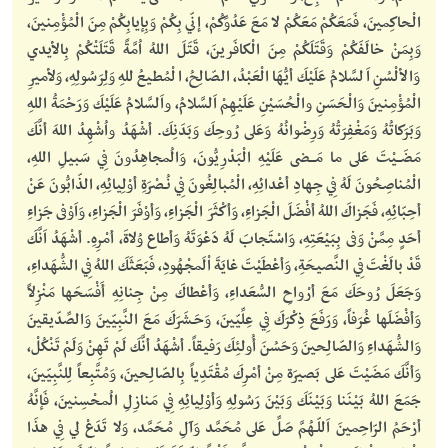
الْحاكِمينَ، فَمَعَكُمْ مَعَكُمْ لا مَعَ عَدُوِّكُمْ، إنّي بِكُمْ وَبِإيابِكُمْ مِنَ الْمُؤْمِنينَ،
وَبِمَنْ خالَفَكُمْ وَقَتَلَكُمْ مِنَ الْكافَرينَ، قَتَلَ اللهُ اُمَّةً قَتَلَتْكُمْ بِالأيدي
وَالألْسُنِ اَلسَّلامُ عَلَيْكَ أيُّهَا الْعَبْدُ، الصّالِحُ، الْمُطيعُ للهِ وَلِرَسُولِهِ، وَلأميرِ
الْمُؤْمِنينَ وَالْحَسَنِ والْحُسَيْنِ عَلَيْهِمْ اَلسَّلامُ، واَلسَّلامُ عَلَيْكَ وَرَحْمَةُ اللهِ
وَبَرَكاتُهُ وَمَغْفِرَتُهُ وَرِضْوانُهُ وَعَلى رُوحِكَ وَبَدَنِكَ. أشْهَدُ واُشْهِدُ اللهَ أنَّكَ
مَضَــيْتَ عَلى ما مَـــضى عَلَيْهِ الْبَدْرِيُّونَ، وَالُمجاهِدُونَ فِي سَبيلِ اللهِ،
الْمُناصِحُونَ لَهُ فِي جِهادِ أعْدائِهِ، الْمُبالِغُونَ فِي نُـصْرَةِ أوْلِيائِهِ، الذّابُّونَ عَنْ
أحِبّائِهِ، فَجَزاكَ اللهُ أفْضَلَ الْجَزاءِ، وَأكْثَرَ الْجَزاءِ، وَأوْفَرَ الْجَزاءِ، وَاَوْفى جَزاءِ
أحَدٍ مِمَّنْ وَفى بِبَيْعَتِهِ، وَاسْتَجابَ لَهُ دَعْوَتَهُ وَأطاع وُلاةَ، أمْرِهِ. أشْهَدُ اَنَّكَ
قَدْ بالَغْتَ فِي النَّصيحَةِ، وَأعْطَيْتَ غايَةَ اْلَمجْهُودِ، فَبَعَثَكَ اللهُ فِي الشُّهَداءِ،
وَجَعَلَ رُوحَكَ مَعَ أرْواحِ السُّعَداءِ، وَأعْطاكَ مِنْ جِنانِهِ أَفْسَحَها مَنْزِلاً
وَأفْضَلَها غُرَفاً، وَرَفَعَ ذِكْرَكَ فِي عِلِّيّينَ، وَحَـشَرَكَ مَعَ النَّبِيّينَ وَالصِّدّيقينَ
وَالشُّهَداءِ وَالصّالِحينَ وَحَسُنَ أُولئِكَ رَفيقاً. أشْهَدُ أنَّكَ لَمْ تَهِنْ وَلَمْ تَنْكُلْ،
وَأنَّكَ مَضَيْتَ عَلى بَصيرَة مِنْ أمْرِكَ مُقْتَدِياً بِالصّالِحينَ، وَمُتَّبِعاً لِلنَّبِيّينَ،
جَمَعَ اللهُ بَيْنَنا وَبَيْنَكَ وَبَيْنَ رَسُولِهِ وَأوْلِيائِهِ فِي مَنازِلِ الُمحْسِنينَ، فَإنَّهُ
أرْحَمُ الرّاحِمينَ اَللّـهُمَّ صَلِّ عَلى مُحَمَّد وَآلِ مُحَمَّد، وَلا تَدَعْ لي فِي هذَا