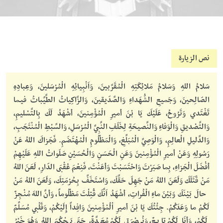
نص الزيارة
سَلامُ اللهِ وَسَلامُ مَلائِكَتِهِ الْمُقَرَّبينَ، وَاَنْبِيائِهِ الْمُرْسَلينَ، وَعِبادِهِ
الصّالِحينَ، وَجَميعِ الشُّهَداءِ وَالصِّدّيقينَ، وَالزَّاكِياتُ الطَّيِّباتُ فيـما
تَغْتَدي وَتَرُوحُ، عَلَيْكَ يَا بْنَ أميرِ الْمُؤْمِنينَ، أشْهَدُ لَكَ بِالتَّسْليمِ،
وَالتَّصْديقِ وَالْوَفاءِ وَالنَّصيحَةِ لِخَلَفِ النَّبِيِّ الْمُرْسَلِ، وَالسِّبْطِ الْمُنْتَجَبِ،
وَالدَّليلِ الْعالِمِ، وَالْوَصِيِّ الْمُبَلِّغِ، وَالْمَظْلُومِ الْمُهْتَضَمِ. فَجَزاكَ اللهُ عَنْ
رَسُولِهِ وَعَنْ أميرِ الْمُؤْمِنينَ وَعَنِ الْحَسَنِ وَالْحُسَيْنِ صَلَواتُ اللهِ عَلَيْهِمْ
أفْضَلَ الْجَزاءِ، بِما صَبَرْتَ وَاحْتَسَبْتَ وَأعَنْتَ، فَنِعْمَ عُقْبَى الدّارِ، لَعَنَ اللهُ
مَنْ قَتَلَكَ وَلَعَنَ اللهُ مَنْ جَهِلَ حَقَّكَ، وَاسْتَخَفَّ بِحُرْمَتِكَ، وَلَعَنَ اللهُ مَنْ
حالَ بَيْنَكَ وَبَيْنَ ماءِ الْفُراتِ، أشْهَدُ اَنَّكَ قُتِلْتَ مَظْلُوماً، وَأنَّ اللهَ مُنْجِزٌ
لَكُمْ ما وَعَدَكُمْ. جِئْتُكَ يَا بْنَ أميرِ اْلُمْؤْمِنينَ وَافِداً إِلَيْكُمْ، وَقَلْبي مُسَلِّمٌ
لَكُمْ، وَأنَا لَكُمْ تابِـعٌ، وَنُـصْرَتي لَكُمْ مُعَدَّةٌ، حَتّى يَحْكُمَ اللهُ وَهُوَ خَيْرُ