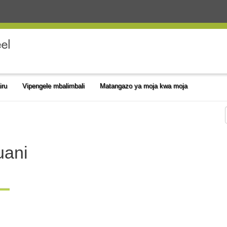
iru
Vipengele mbalimbali
Matangazo ya moja kwa moja
uani