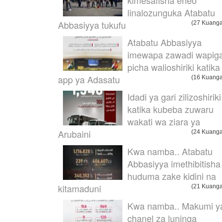
kimesafisha eneo
linalozunguka Atabatu
Abbasiyya tukufu
(27 Kuanga
Atabatu Abbasiyya
imewapa zawadi wapig
picha walioshiriki katika
app ya Adasatu
(16 Kuanga
Idadi ya gari zilizoshiriki
katika kubeba zuwaru
wakati wa ziara ya
Arubaini
(24 Kuanga
Kwa namba.. Atabatu
Abbasiyya imethibitisha
huduma zake kidini na
kitamaduni
(21 Kuanga
Kwa namba.. Makumi y
chanel za luninga