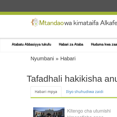
Atabatu Abbasiyya tukufu
Habari za Ataba
Huduma kwa zaa
Nyumbani
»
Habari
Tafadhali hakikisha an
Habari mpya
Iliyo shuhudiwa zaidi
Kitengo cha utumishi