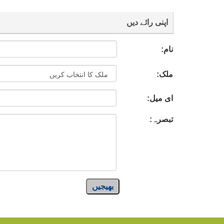
اپنی رائے دیں
نام:
ملک:
ای میل:
تبصرہ:
بھیجیں