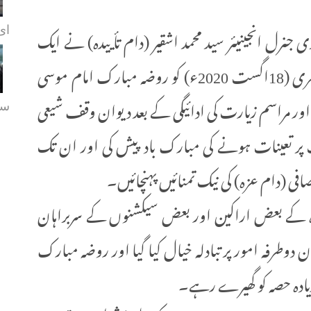
 انجینیئر سید محمد اشقیر (دام تأييده) نے ایک
ای.
اعلی سطحی وفد کے ہمراہ 28ذی الحجہ 1441 ہجری (18اگست 2020ء) کو روضہ مبارک امام موسی
ور مراسم زیارت کی ادائیگی کے بعد دیوان وقف شیعی
سہ
پر تعینات ہونے کی مبارک باد پیش کی اور ان تک
ی (دام عزہ) کی نیک تمنائیں پہنچائیں۔
ہ کے بعض اراکین اور بعض سیکشنوں کے سربراہان
دوطرفہ امور پر تبادلہ خیال کیا گیا اور روضہ مبارک
زیادہ حصہ کو گھیرے رہے۔