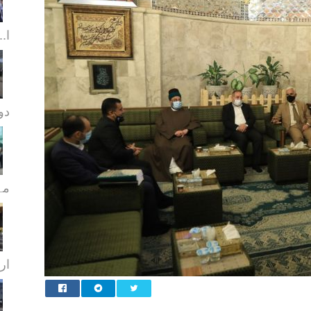
ا..
دورا
مہ
ار