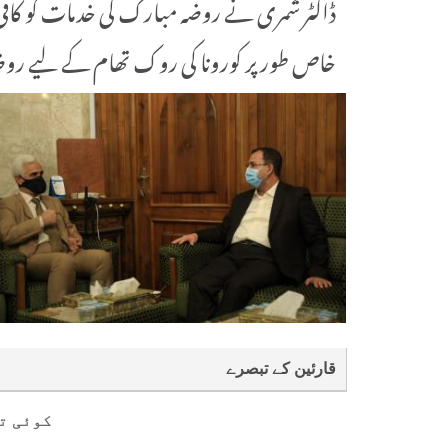
ڈاکٹر شمری نے روضہ مبارک کی خدمات کو کافی
خاص طور پر کورونا کی روک تھام کے لیے رو
قارئین کے تبصرے
کوئی ت