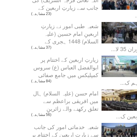
جانب سے زیارتِ اربعین کے
.
(23 مشاہدہ)
شعبہ طبی امور نے زیارتِ
اربعینِ امام حسین (علیہ
السلام) 1448 ہجری کے
ن 35 لا...
(37 مشاہدہ)
زیارتِ اربعین کے اختتام پر
ابوالفضل العباس (ع) سروس
کمپلیکس میں جامع صفائی
م ک...
(84 مشاہدہ)
امام حسن (علیہ السلام) ہال
میں افریقی براعظم سے
تعلق رکھنے والے زائرینِ
بعین ک...
(56 مشاہدہ)
شعبہ خدماتی امور کی جانب
سے زیارتِ اربعین کے اختتام پر