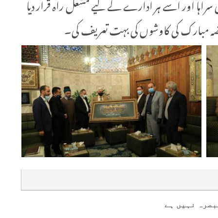
 سراہا اور اسے ہر ادارے کے لیے مشعل راہ قرار دیا
ضہ مبارک کی کاوشوں کی بہت تعریف کی۔
بصرہ نہیں ہے