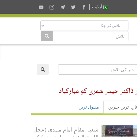
اُردُو
کٹر حیدر شمری کو مبارکباد
تازہ ترین خبریں
مقبول ترین
شعبہ مقامِ امام مہدی (عجل
اللہ تعالیٰ فرجہ الشریف) کی