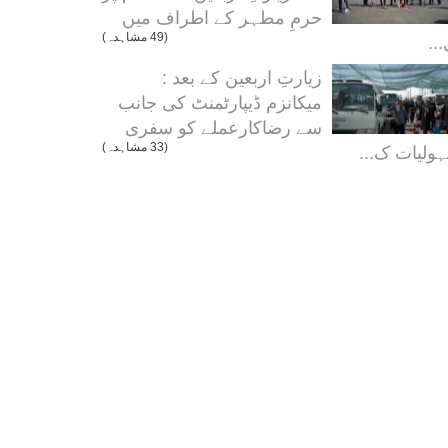
حرمِ مطہر کے اطراف میں
..
(49 مشاہدہ)
زیارتِ اربعین کے بعد :
میکانزم ڈیپارٹمنٹ کی جانب
سے رضاکارعملے کو سفری
ولیات ک...
(33 مشاہدہ)