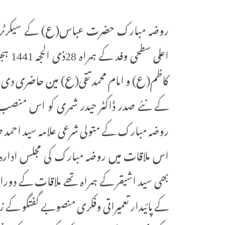
روضہ مبارک حضرت عباس(ع) کے سیکرٹری جنرل
کاظم(ع) و امام محمد تقی(ع) مین حاضری دی ا
کے نئے صدر ڈاکٹر حیدر شمری کو اس منصب 
روضہ مبارک کے متولی شرعی علامہ سید احمد صاف
اس ملاقات میں روضہ مبارک کی مجلس ادار
بھی سید اشیقر کے ہمراہ تھے ملاقات کے دوران 
کے پائیدار تعمیراتی وفکری منصوبے گفتگو کے 