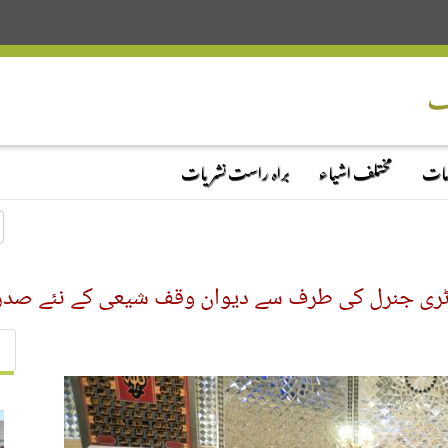
دمات
مختلف اشیاء
براہ راست نشریات
 جنرل کی طرف سے دیوان وقف شیعی کے نئے صدر ڈا