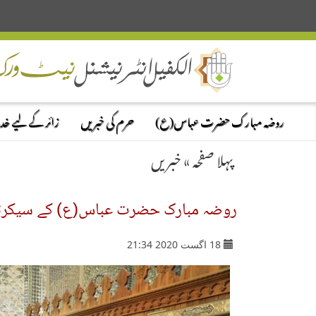
روضہ مبارک حضرت عباس(ع)
حرم کی خبریں
زائر کے لیے خ
پہلا صفحہ
»
خبریں
روضہ مبارک حضرت عباس(ع) کے سیکرٹری
18 اگست 2020 21:34