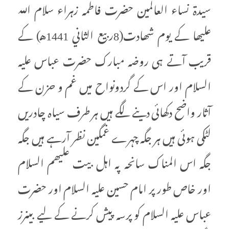
سیدۃ نساء العالمین حضرت فاطمہ زہراء سلام اللہ
علیھا کے یوم شھادت(8ربيع الثاني 1441هـ) کے
قریب آتے ہی روضہ مبارک حضرت عباس علیہ
السلام اور اس کے گردونواح میں غم و حزن کے
آثار واضح دکھائی دینے لگے ہیں ہر طرف سیاہ چادریں
لٹکی ہوئی ہیں ہر جگہ چہرے غمگین نظر آرہے ہیں جگہ
جگہ اس المناک سانحہ پہ اہل بیت علیھم السلام
اور خاص طور پر امام حسین علیہ السلام اور حضرت
عباس علیہ السلام کو پرسہ پیش کرنے کے لیے بینرز