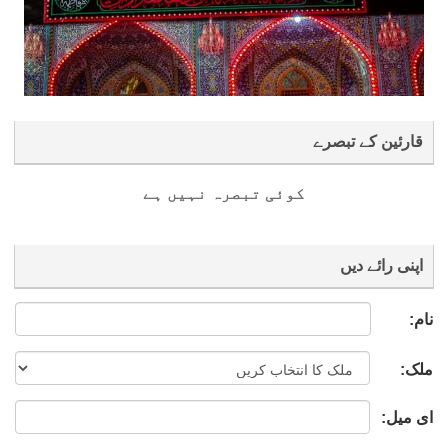
قارئین کے تبصرے
کوئی تبصرہ نہیں ہے
اپنی رائے دیں
نام:
ملک:
ای میل: