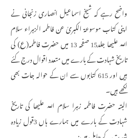
واضح رہے کہ شیخ اسماعیل انصاری زنجانی نے
اپنی کتاب موسوعۃ الکبریٰ عن فاطمہ الزہراء سلام
اللہ علیھا جلد15 صفحہ 13 میں حضرت فاطمہ(ع) کی
تاریخ شہادت کے بارے میں متعدد اقوال درج کئے
ہیں اور 615 کتابوں سے ان کے حوالہ جات بھی
لکھے ہیں۔
البتہ حضرت فاطمہ زہرا سلام اللہ علیھا کی تاریخ
شہادت کے بارے میں ہمارے ہاں 3قول زیادہ
شہرت کے حامل ہیں: