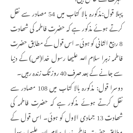
پہلا قول:مذکورہ بالا کتاب میں 54 مصادر سے نقل
کرتے ہوئے مذکور ہے کہ حضرت فاطمہ کی شھادت
8 ربیع الثانی کو ہوئی۔ اس قول کے مطابق حضرت
فاطمہ زہرا سلام اللہ علیھا رسول خدا(ص) کے دنیا
سے جانے کے بعد صرف 40 روز تک زندہ رہیں۔
دوسرا قول: مذکورہ بالا کتاب میں 108 مصادر سے
نقل کرتے ہوئے مذکور ہے کہ حضرت فاطمہ کی
شھادت 13 جمادی الاول کو ہوئی۔ اس قول کے
مطابق حضرت فاطمہ زہرا سلام اللہ علیھا رسول