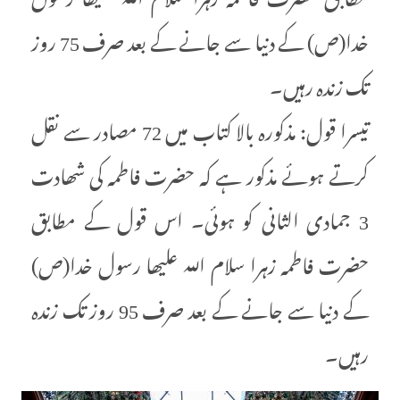
خدا(ص) کے دنیا سے جانے کے بعد صرف 75 روز
تک زندہ رہیں۔
تیسرا قول: مذکورہ بالا کتاب میں 72 مصادر سے نقل
کرتے ہوئے مذکور ہے کہ حضرت فاطمہ کی شھادت
3 جمادی الثانی کو ہوئی۔ اس قول کے مطابق
حضرت فاطمہ زہرا سلام اللہ علیھا رسول خدا(ص)
کے دنیا سے جانے کے بعد صرف 95 روز تک زندہ
رہیں۔