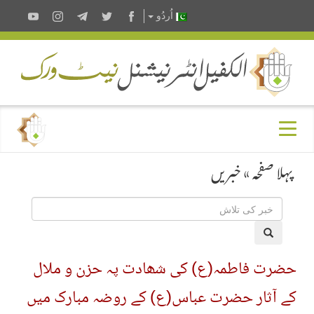
اُردُو
پہلا صفحہ
»
خبریں
حضرت فاطمہ(ع) کی شھادت پہ حزن و ملال
کے آثار حضرت عباس(ع) کے روضہ مبارک میں