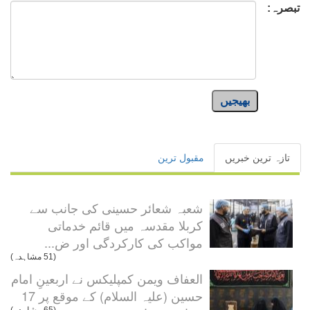
تبصرہ:
بھیجیں
تازہ ترین خبریں
مقبول ترین
شعبہ شعائر حسینی کی جانب سے
کربلا مقدسہ میں قائم خدماتی
مواکب کی کارکردگی اور ض...
(51 مشاہدہ)
العفاف ویمن کمپلیکس نے اربعینِ امام
حسین (علیہ السلام) کے موقع پر 17
(65 مشاہدہ)