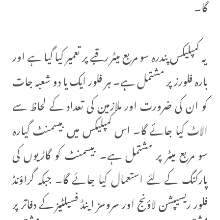
گا۔
یہ کمپلیکس پندرہ سو مربع میٹر رقبے پر تعمیر کیا گیا ہے اور
بارہ فلورز پر مشتمل ہے۔ ہر فلور ایک یا دو شعبہ جات
کو ان کی ضرورت اور ملازمین کی تعداد کے لحاظ سے
الاٹ کیا جائے گا۔ اس کمپلیکس میں بیسمنٹ گیارہ
سو مربع میٹر پر مشتمل ہے۔ بیسمنٹ کو گاڑیوں کی
پارکنگ کے لئے استعمال کیا جائے گا۔ جبکہ گراؤنڈ
فلور ریسیپشن لاؤنج اور سروسز اینڈ فسیلٹیز کے دفاتر پر