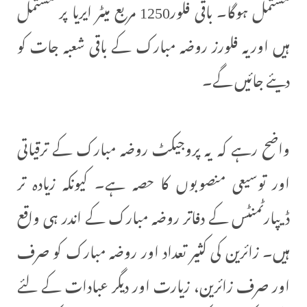
مشتمل ہوگا۔ باقی فلور1250 مربع میٹر ایریا پر مشتمل
ہیں اوریہ فلورز روضہ مبارک کے باقی شعبہ جات کو
دیئے جائیں گے۔
واضح رہے کہ یہ پروجیکٹ روضہ مبارک کے ترقیاتی
اور توسیعی منصوبوں کا حصہ ہے۔ کیونکہ زیادہ تر
ڈیپارٹمنٹس کے دفاتر روضہ مبارک کے اندر ہی واقع
ہیں۔ زائرین کی کثیر تعداد اور روضہ مبارک کو صرف
اور صرف زائرین، زیارت اور دیگر عبادات کے لئے