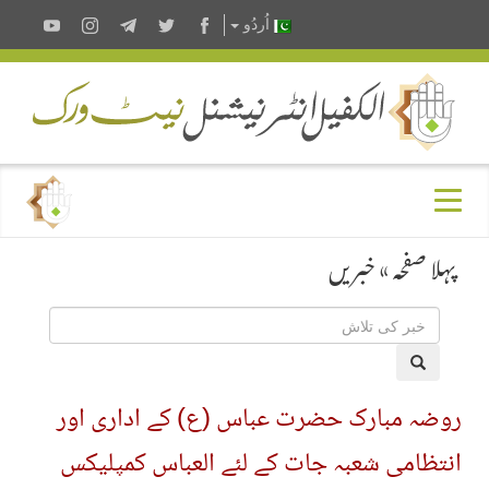
اُردُو
پہلا صفحہ
»
خبریں
روضہ مبارک حضرت عباس (ع) کے اداری اور
انتظامی شعبہ جات کے لئے العباس کمپلیکس