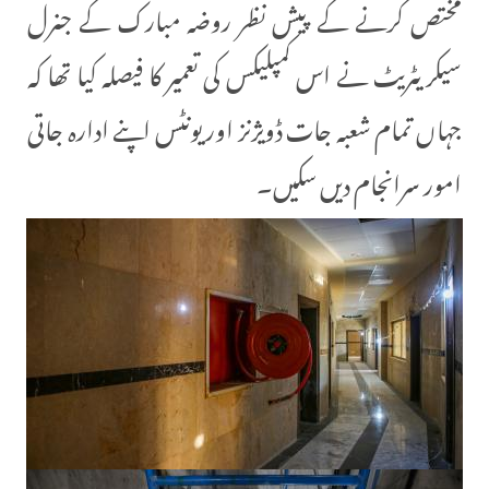
مختص کرنے کے پیش نظر روضہ مبارک کے جنرل
سیکریٹریٹ نے اس کمپلیکس کی تعمیر کا فیصلہ کیا تھا کہ
جہاں تمام شعبہ جات ڈویژنز اور یونٹس اپنے ادارہ جاتی
امور سرانجام دیں سکیں۔