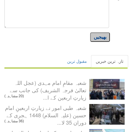
بھیجیں
تازہ ترین خبریں
مقبول ترین
شعبہ مقامِ امام مہدی (عجل اللہ
تعالیٰ فرجہ الشریف) کی جانب سے
زیارتِ اربعین کے ا...
(20 مشاہدہ)
شعبہ طبی امور نے زیارتِ اربعینِ امام
حسین (علیہ السلام) 1448 ہجری کے
دوران 35 لا...
(36 مشاہدہ)