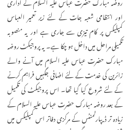
روضہ مبارک حضرت عباس علیہ السلام کے اداری
اور انتظامی شعبہ جات کے لئے زیر تعمیر العباس
کمپلیکس پر کام تیزی سے جاری ہے اور یہ منصوبہ
تکمیلی مراحل میں داخل ہو چکا ہے۔ یہ پروجیکٹ روضہ
مبارک حضرت عباس علیہ السلام میں آنے والے
زائرین کی خدمت کے لئے اضافی جگہیں فراہم کرنے
کے لئے شروع کیا گیا تھا۔ اس پروجیکٹ کی تکمیل
کے بعد روضہ مبارک حضرت عباس علیہ السلام کے
زیادہ تر ڈیپارٹمنٹس کے مرکزی دفاتر اس کمپلیکس میں