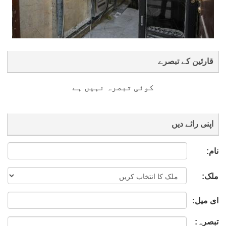
قارئین کے تبصرے
کوئی تبصرہ نہیں ہے
اپنی رائے دیں
نام:
ملک:
ای میل:
تبصرہ: