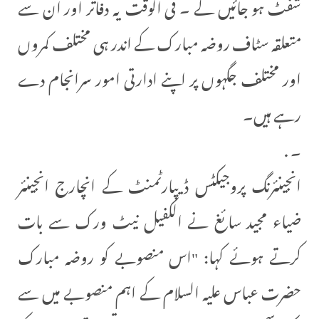
شفٹ ہو جائیں گے ۔ فی الوقت یہ دفاتر اور ان سے
متعلقہ سٹاف روضہ مبارک کے اندر ہی مختلف کمروں
اور مختلف جگہوں پر اپنے ادارتی امور سرانجام دے
رہے ہیں۔
۔ .
انجینئرنگ پروجیکٹس ڈیپارٹمنٹ کے انچارج انجینئر
ضیاء مجید سائغ نے الکفیل نیٹ ورک سے بات
کرتے ہوئے کہا: "اس منصوبے کو روضہ مبارک
حضرت عباس علیہ السلام کے اہم منصوبے میں سے