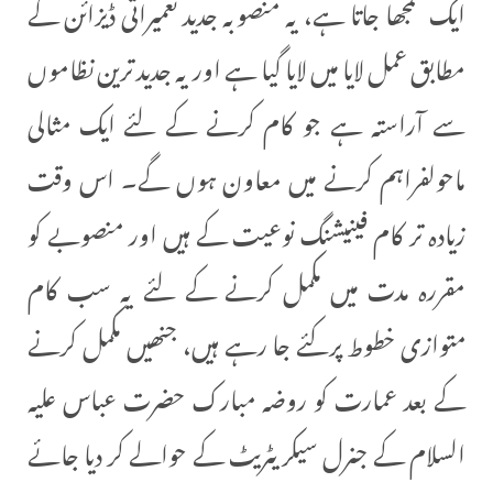
ایک سمجھا جاتا ہے، یہ منصوبہ جدید تعمیراتی ڈیزائن کے
مطابق عمل لایا میں لایا گیا ہے اور یہ جدید ترین نظاموں
سے آراستہ ہے جو کام کرنے کے لئے ایک مثالی
ماحولفراہم کرنے میں معاون ہوں گے۔ اس وقت
زیادہ تر کام فینیشنگ نوعیت کے ہیں اور منصوبے کو
مقررہ مدت میں مکمل کرنے کے لئے یہ سب کام
متوازی خطوط پرکئے جا رہے ہیں، جنھیں مکمل کرنے
کے بعد عمارت کو روضہ مبارک حضرت عباس علیہ
السلام کے جنرل سیکریٹریٹ کے حوالے کر دیا جائے