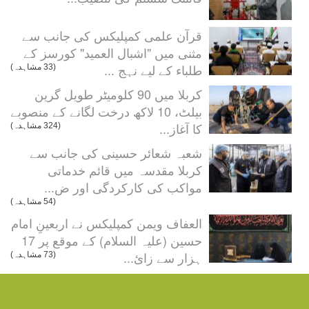
قرآن علمی کمپلیکس کی جانب سے
مثنی میں "اشبال العميد" کورسز کے
طلباء کے لیے نہج ...
(33 مشاہدہ)
کربلا میں 90 کلومیٹر طویل گرین
بیلٹ، 10 لاکھ درخت لگانے کے منصوبے
کا آغاز...
(324 مشاہدہ)
شعبہ شعائر حسینی کی جانب سے
کربلا مقدسہ میں قائم خدماتی
مواکب کی کارکردگی اور ض...
(54 مشاہدہ)
العفاف ویمن کمپلیکس نے اربعینِ امام
حسین (علیہ السلام) کے موقع پر 17
ہزار سے زائ...
(73 مشاہدہ)