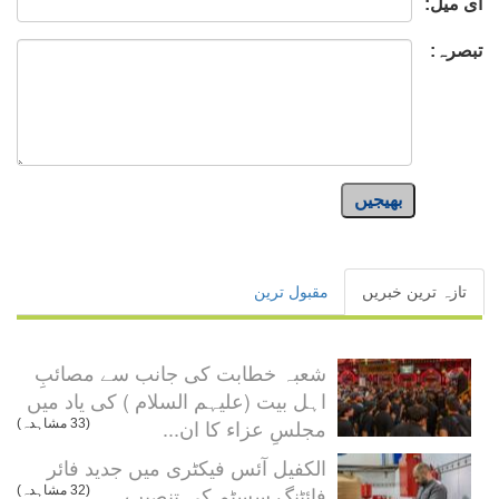
ای میل:
تبصرہ:
بھیجیں
تازہ ترین خبریں
مقبول ترین
شعبہ خطابت کی جانب سے مصائبِ
اہل بیت (علیہم السلام ) کی یاد میں
مجلسِ عزاء کا ان...
(33 مشاہدہ)
الکفیل آئس فیکٹری میں جدید فائر
فائٹنگ سسٹم کی تنصیب...
(32 مشاہدہ)