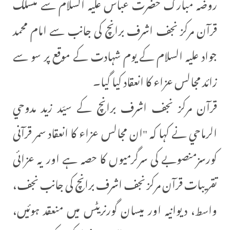
روضہ مبارک حضرت عباس علیہ السلام سے منسلک
قرآن مرکز نجف اشرف برانچ کی جانب سے امام محمد
جواد علیہ السلام کے یوم شہادت کے موقع پر سو سے
زائد مجالس عزاء کا انعقاد کیا گیا۔
قرآن مرکز نجف اشرف برانچ کے سيّد زيد مدوحي
الرماحي نے کہا کہ "ان مجالس عزاء کا انعقاد سمر قرآنی
کورسزمنصوبے کی سرگرمیوں کا حصہ ہے اور یہ عزائی
تقریبات قرآن مرکز نجف اشرف برانچ کی جانب نجف،
واسط، دیوانیہ اور میسان گورنریٹس میں منعقد ہوئیں،