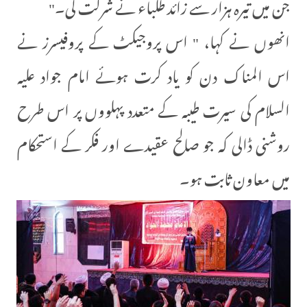
جن میں تیرہ ہزار سے زائد طلباء نے شرکت کی۔"
انھوں نے کہا، " اس پروجیکٹ کے پروفیسرز نے
اس المناک دن کو یاد کرت ہوئے امام جواد علیہ
السلام کی سیرت طیبہ کے متعدد پہلووں پر اس طرح
روشنی ڈالی کہ جو صالح عقیدے اور فکر کے استحکام
میں معاون ثابت ہو۔