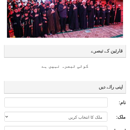
قارئین کے تبصرے
کوئی تبصرہ نہیں ہے
اپنی رائے دیں
نام:
ملک: