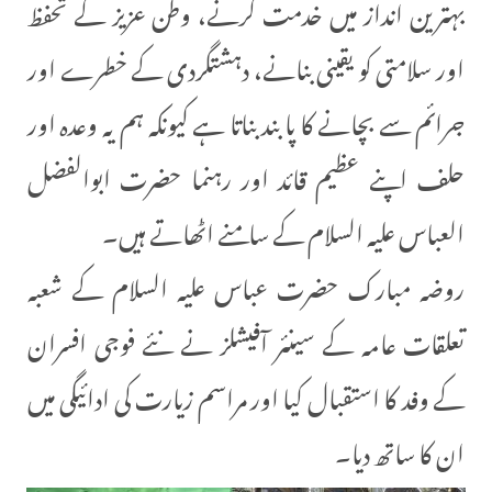
بہترین انداز میں خدمت کرنے، وطن عزیز کے تحفظ
اور سلامتی کو یقینی بنانے، دہشتگردی کے خطرے اور
جرائم سے بچانے کا پابند بناتا ہے کیونکہ ہم یہ وعدہ اور
حلف اپنے عظیم قائد اور رہنما حضرت ابوالفضل
العباس علیہ السلام کے سامنے اٹھاتے ہیں۔
روضہ مبارک حضرت عباس علیہ السلام کے شعبہ
تعلقات عامہ کے سینئر آفیشلز نے نئے فوجی افسران
کے وفد کا استقبال کیا اور مراسم زیارت کی ادائیگی میں
ان کا ساتھ دیا۔