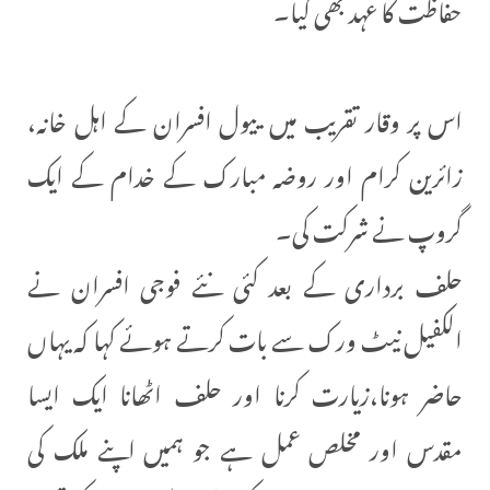
حفاظت کا عہد بھی کیا۔
اس پر وقار تقریب میں ییول افسران کے اہل خانہ،
زائرین کرام اور روضہ مبارک کے خدام کے ایک
گروپ نے شرکت کی۔
حلف برداری کے بعد کئی نئے فوجی افسران نے
الکفیل نیٹ ورک سے بات کرتے ہوئے کہا کہ یہاں
حاضر ہونا،زیارت کرنا اور حلف اٹھانا ایک ایسا
مقدس اور مخلص عمل ہے جو ہمیں اپنے ملک کی