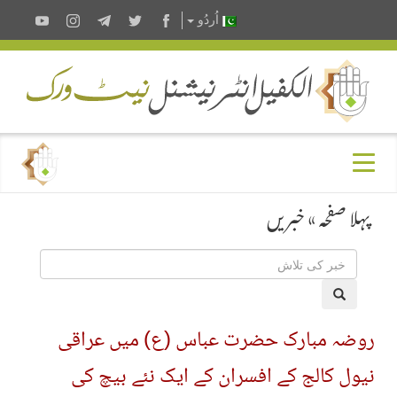
اُردُو
پہلا صفحہ
»
خبریں
روضہ مبارک حضرت عباس (ع) میں عراقی
نیول کالج کے افسران کے ایک نئے بیچ کی