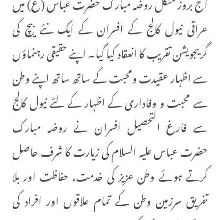
آج بروز منگل روضہ مبارک حضرت عباس (ع) میں
عراقی نیول کالج کے افسران کے ایک نئے بیچ کی
گریجویشن تقریب کا انعقاد کیا گیا۔ اپنے حقیقی رہنماؤں
سے اظہار عقیدت ومحبت کے ساتھ ساتھ اپنے وطن
سے محبت و وفاداری کے اظہار کے لئے نیول کالج
سے فارغ التحصیل افسران نے روضہ مبارک
حضرت عباس علیہ السلام کی زیارت کا شرف حاصل
کرتے ہوئے وطن عزیز کی خدمت، حفاظت اور بلا
تفریق سرزمین وطن کے تمام علاقوں اور افراد کی