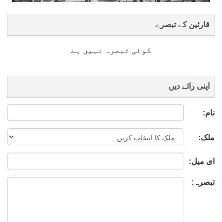
قارئین کے تبصرے
کوئی تبصرہ نہیں ہے
اپنی رائے دیں
نام:
ملک:
ای میل:
تبصرہ: