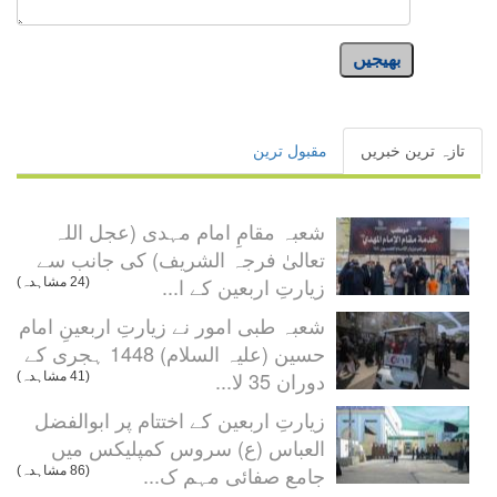
بھیجیں
تازہ ترین خبریں
مقبول ترین
شعبہ مقامِ امام مہدی (عجل اللہ
تعالیٰ فرجہ الشریف) کی جانب سے
زیارتِ اربعین کے ا...
(24 مشاہدہ)
شعبہ طبی امور نے زیارتِ اربعینِ امام
حسین (علیہ السلام) 1448 ہجری کے
دوران 35 لا...
(41 مشاہدہ)
زیارتِ اربعین کے اختتام پر ابوالفضل
العباس (ع) سروس کمپلیکس میں
جامع صفائی مہم ک...
(86 مشاہدہ)