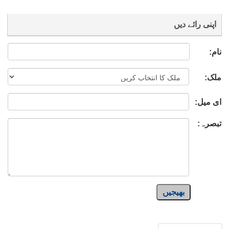
اپنی رائے دیں
نام:
ملک:
ای میل:
تبصرہ:
بھیجیں