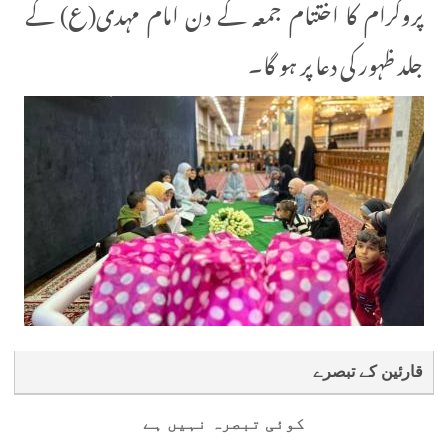
پروگرام کا اختتام جمعہ کے دن امام مہدی(ع) کے
جلد ظہور کی دعا پر ہو گا۔
قارئین کے تبصرے
کوئی تبصرہ نہیں ہے