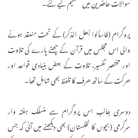
سوالات حاضرین میں تقسیم کیے گئے۔
پروگرام (فاسألوا أهل الذكر) کے تحت منعقد ہونے
والی اس مجلس میں قرآن کے چھٹے پارے کی تلاوت
اور مختصر تفسیر، تلاوت کے بعض بنیادی قواعد اور
حرکت کے ساتھ حرف کا تلفظ بھی شامل تھا۔
دوسری جانب اس پروگرام سے منسلک ہفتہ وار
سرگرمی (بچوں کا نخلستان) بھی دیکھنے میں آئی کہ جس