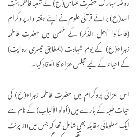
روضہ مبارک حضرت عباس(ع) کے شعبہ فاطمہ بنت
اسد(ع) برائے قرآنی علوم نے اپنے ہفتہ وار پروگرام
(فاسألوا أهل الذكر) کے ضمن میں حضرت فاطمہ
زہراء(‏ع) کے یوم شہادت (بمطابق تیسری روایت)
کے احیاء کے لیے مجلس عزاء کا انعقاد کیا۔
اس عزائی پروگرام میں حضرت فاطمہ زہراء(ع) کی
حیات طیبہ کے بارے میں (أولو الألباب) کے نام سے
ایک معلوماتی مقابلہ بھی شامل تھا کہ جس میں 20 پرنٹ