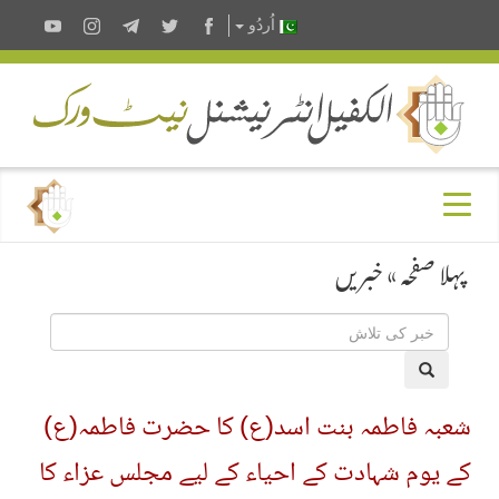
اُردُو
پہلا صفحہ
»
خبریں
شعبہ فاطمہ بنت اسد(ع) کا حضرت فاطمہ(‏ع)
کے یوم شہادت کے احیاء کے لیے مجلس عزاء کا