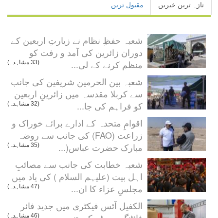
تازہ ترین خبریں
مقبول ترین
شعبہ حفظِ نظام نے زیارتِ اربعین کے
دوران زائرین کی آمد و رفت کو
منظم کرنے کے لی...
(33 مشاہدہ)
شعبہ بین الحرمین شریفین کی جانب
سے کربلا مقدسہ میں زائرینِ اربعین
کو فراہم کی جا...
(32 مشاہدہ)
اقوامِ متحدہ کے ادارے برائے خوراک و
زراعت (FAO) کی جانب سے روضہ
مبارک حضرت عباس(...
(35 مشاہدہ)
شعبہ خطابت کی جانب سے مصائبِ
اہل بیت (علیہم السلام ) کی یاد میں
مجلسِ عزاء کا ان...
(47 مشاہدہ)
الکفیل آئس فیکٹری میں جدید فائر
فائٹنگ سسٹم کی تنصیب...
(46 مشاہدہ)