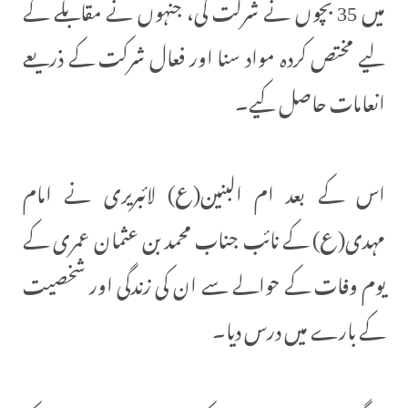
میں 35 بچوں نے شرکت کی، جنہوں نے مقابلے کے
لیے مختص کردہ مواد سنا اور فعال شرکت کے ذریعے
انعامات حاصل کیے۔
اس کے بعد ام البنین(ع) لائبریری نے امام
مہدی(ع) کے نائب جناب محمد بن عثمان عمری کے
یوم وفات کے حوالے سے ان کی زندگی اور شخصیت
کے بارے میں درس دیا۔