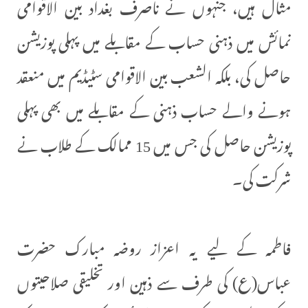
مثال ہیں، جنہوں نے ناصرف بغداد بین الاقوامی
نمائش میں ذہنی حساب کے مقابلے میں پہلی پوزيشن
حاصل کی، بلکہ الشعب بین الاقوامی سٹیڈیم میں منعقد
ہونے والے حساب ذہنی کے مقابلے میں بھی پہلی
پوزیشن حاصل کی جس میں 15 ممالک کے طلاب نے
شرکت کی۔
فاطمہ کے لیے یہ اعزاز روضہ مبارک حضرت
عباس(ع) کی طرف سے ذہین اور تخلیقی صلاحیتوں