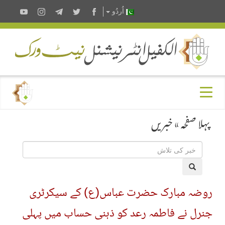
اُردُو
پہلا صفحہ
»
خبریں
روضہ مبارک حضرت عباس(ع) کے سیکرٹری
جنرل نے فاطمہ رعد کو ذہنی حساب میں پہلی