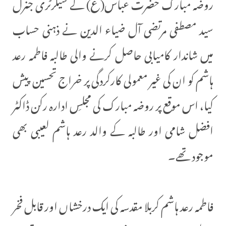
روضہ مبارک حضرت عباس(ع) کے سیکرٹری جنرل
سید مصطفی مرتضی آل ضیاء الدین نے ذہنی حساب
میں شاندار کامیابی حاصل کرنے والی طالبہ فاطمہ رعد
ہاشم کو ان کی غیر معمولی کارکردگی پر خراج تحسین پیش
کیا، اس موقع پر روضہ مبارک کی مجلسِ ادارہ رکن ڈاکٹر
افضل شامی اور طالبہ کے والد رعد ہاشم لعیبی بھی
موجود تھے۔
فاطمہ رعد ہاشم کربلا مقدسہ کی ایک درخشاں اور قابل فخر