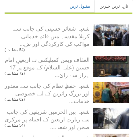
تازہ ترین خبریں
مقبول ترین
شعبہ شعائر حسینی کی جانب سے
کربلا مقدسہ میں قائم خدماتی
مواکب کی کارکردگی اور ض...
(54 مشاہدہ)
العفاف ویمن کمپلیکس نے اربعینِ امام
حسین (علیہ السلام) کے موقع پر 17
ہزار سے زائ...
(72 مشاہدہ)
شعبہ حفظِ نظام کی جانب سے معذور
اور بزرگ زائرین کے لیے خصوصی
خدمات...
(62 مشاہدہ)
شعبہ بین الحرمین شریفین کی جانب
سے زیارتِ اربعین کے اختتام پر مرکزی
صحن اور شعبے...
(54 مشاہدہ)