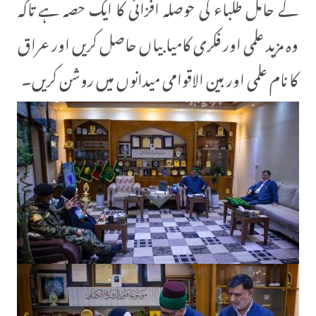
کے حامل طلباء کی حوصلہ افزائی کا ایک حصہ ہے تاکہ
وہ مزید علمی اور فکری کامیابیاں حاصل کریں اور عراق
کا نام علمی اور بین الاقوامی میدانوں میں روشن کریں۔