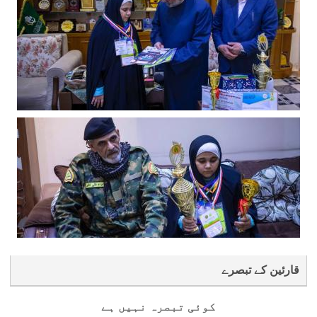
قارئین کے تبصرے
کوئی تبصرہ نہیں ہے