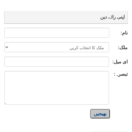
اپنی رائے دیں
نام:
ملک:
ای میل:
تبصرہ:
بھیجیں