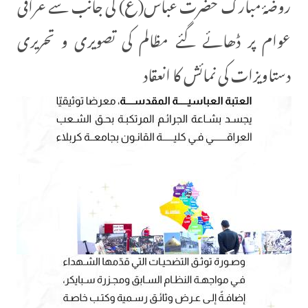
روضۂ مبارک حضرت عباس(ع) کی جانب سے عراقی
عوام پر ڈھائے گئے مظالم کی تصویری و تحریری
دستاویزات کی نمائش کا انعقاد