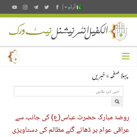
اُردُو
پہلا صفحہ
»
خبریں
روضۂ مبارک حضرت عباس(ع) کی جانب سے
عراقی عوام پر ڈھائے گئے مظالم کی دستاویزی