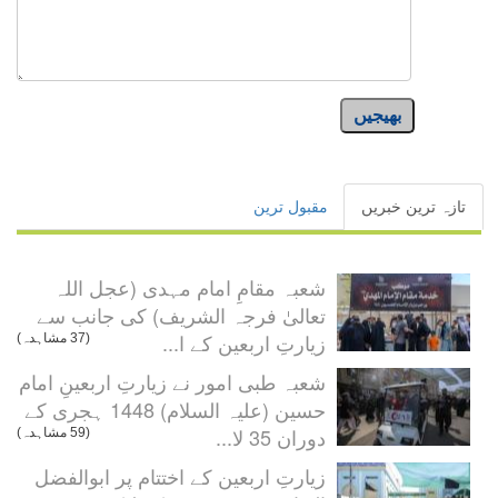
بھیجیں
تازہ ترین خبریں
مقبول ترین
شعبہ مقامِ امام مہدی (عجل اللہ
تعالیٰ فرجہ الشریف) کی جانب سے
زیارتِ اربعین کے ا...
(37 مشاہدہ)
شعبہ طبی امور نے زیارتِ اربعینِ امام
حسین (علیہ السلام) 1448 ہجری کے
دوران 35 لا...
(59 مشاہدہ)
زیارتِ اربعین کے اختتام پر ابوالفضل