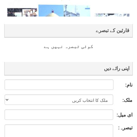
قارئین کے تبصرے
کوئی تبصرہ نہیں ہے
اپنی رائے دیں
نام:
ملک:
ای میل:
تبصرہ: