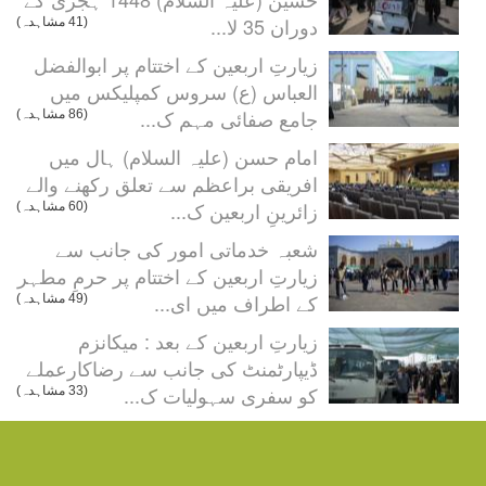
دوران 35 لا...
(41 مشاہدہ)
زیارتِ اربعین کے اختتام پر ابوالفضل
العباس (ع) سروس کمپلیکس میں
جامع صفائی مہم ک...
(86 مشاہدہ)
امام حسن (علیہ السلام) ہال میں
افریقی براعظم سے تعلق رکھنے والے
زائرینِ اربعین ک...
(60 مشاہدہ)
شعبہ خدماتی امور کی جانب سے
زیارتِ اربعین کے اختتام پر حرمِ مطہر
کے اطراف میں ای...
(49 مشاہدہ)
زیارتِ اربعین کے بعد : میکانزم
ڈیپارٹمنٹ کی جانب سے رضاکارعملے
کو سفری سہولیات ک...
(33 مشاہدہ)