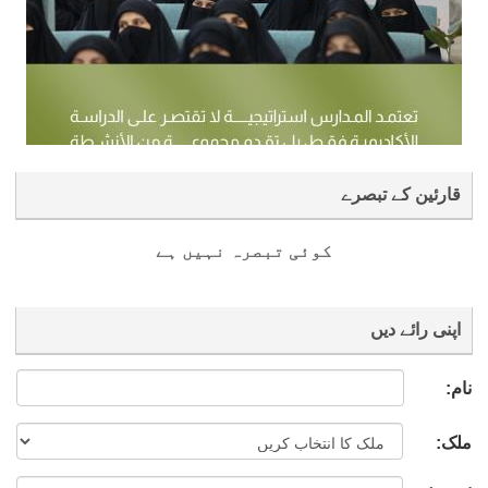
قارئین کے تبصرے
کوئی تبصرہ نہیں ہے
اپنی رائے دیں
نام:
ملک: