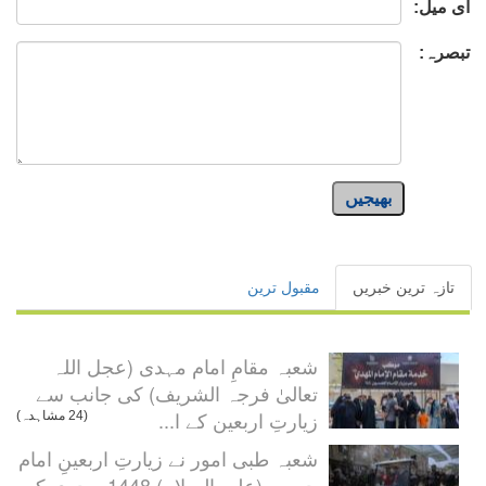
ای میل:
تبصرہ:
بھیجیں
تازہ ترین خبریں
مقبول ترین
شعبہ مقامِ امام مہدی (عجل اللہ
تعالیٰ فرجہ الشریف) کی جانب سے
زیارتِ اربعین کے ا...
(24 مشاہدہ)
شعبہ طبی امور نے زیارتِ اربعینِ امام
حسین (علیہ السلام) 1448 ہجری کے