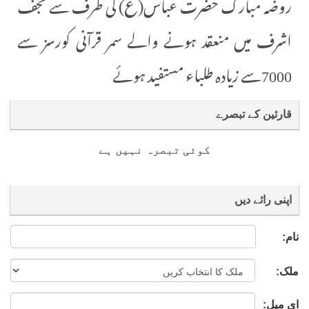
روضہ مبارک حضرت عباس(ع) کی طرف سے نجف
اشرف میں منعقد ہونے والے سمر قرآنی کورسز سے
7000سے زیادہ طلباء مستفید ہوئے
قارئین کے تبصرے
کوئی تبصرہ نہیں ہے
اپنی رائے دیں
نام:
ملک:
ای میل: