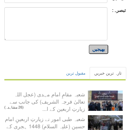
تبصرہ:
بھیجیں
تازہ ترین خبریں
مقبول ترین
شعبہ مقامِ امام مہدی (عجل اللہ
تعالیٰ فرجہ الشریف) کی جانب سے
زیارتِ اربعین کے ا...
(26 مشاہدہ)
شعبہ طبی امور نے زیارتِ اربعینِ امام
حسین (علیہ السلام) 1448 ہجری کے