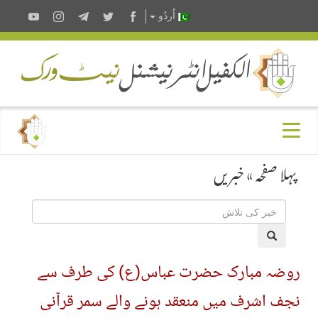
اُردُو
پہلا صفحہ
»
خبریں
روضہ مبارک حضرت عباس(ع) کی طرف سے
نجف اشرف میں منعقد ہونے والے سمر قرآنی