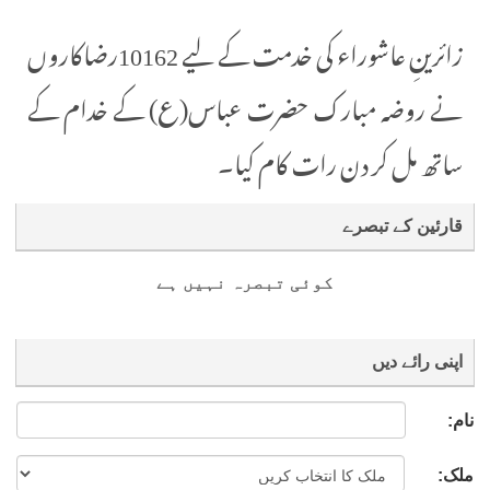
زائرینِ عاشوراء کی خدمت کے لیے 10162رضاکاروں
نے روضہ مبارک حضرت عباس(ع) کے خدام کے
ساتھ مل کر دن رات کام کیا۔
قارئین کے تبصرے
کوئی تبصرہ نہیں ہے
اپنی رائے دیں
نام:
ملک: