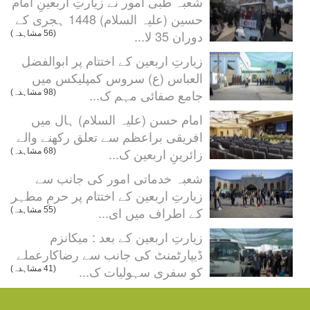
شعبہ طبی امور نے زیارتِ اربعینِ امام
حسین (علیہ السلام) 1448 ہجری کے
دوران 35 لا...
(56 مشاہدہ)
زیارتِ اربعین کے اختتام پر ابوالفضل
العباس (ع) سروس کمپلیکس میں
جامع صفائی مہم ک...
(98 مشاہدہ)
امام حسن (علیہ السلام) ہال میں
افریقی براعظم سے تعلق رکھنے والے
زائرینِ اربعین ک...
(68 مشاہدہ)
شعبہ خدماتی امور کی جانب سے
زیارتِ اربعین کے اختتام پر حرمِ مطہر
کے اطراف میں ای...
(55 مشاہدہ)
زیارتِ اربعین کے بعد : میکانزم
ڈیپارٹمنٹ کی جانب سے رضاکارعملے
کو سفری سہولیات ک...
(41 مشاہدہ)