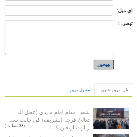
ای میل:
تبصرہ:
بھیجیں
تازہ ترین خبریں
مقبول ترین
شعبہ مقامِ امام مہدی (عجل اللہ
تعالیٰ فرجہ الشریف) کی جانب سے
زیارتِ اربعین کے ا...
(33 مشاہدہ)