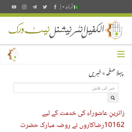
اُردُو
پہلا صفحہ
»
خبریں
زائرینِ عاشوراء کی خدمت کے لیے
10162رضاکاروں نے روضہ مبارک حضرت