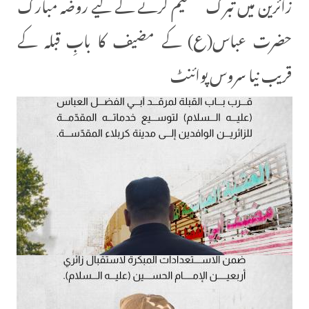
زائرین میں تبرک تقسیم کرنے کے لیے روضہ مبارک
حضرت عباس(ع) کے مضیف کا بابِ قبلہ کے
قریب نیا سروس پوائنٹ