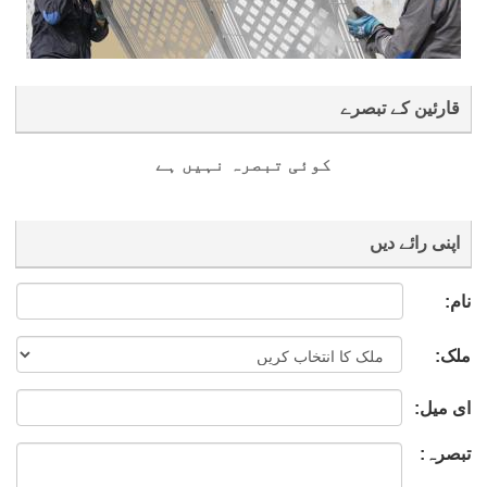
قارئین کے تبصرے
کوئی تبصرہ نہیں ہے
اپنی رائے دیں
نام:
ملک:
ای میل:
تبصرہ: