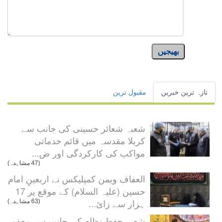
بھیجیں
تازہ ترین خبریں
مقبول ترین
شعبہ شعائر حسینی کی جانب سے
کربلا مقدسہ میں قائم خدماتی
مواکب کی کارکردگی اور ض...
(47 مشاہدہ)
العفاف ویمن کمپلیکس نے اربعینِ امام
حسین (علیہ السلام) کے موقع پر 17
ہزار سے زائ...
(63 مشاہدہ)
شعبہ حفظِ نظام کی جانب سے معذور