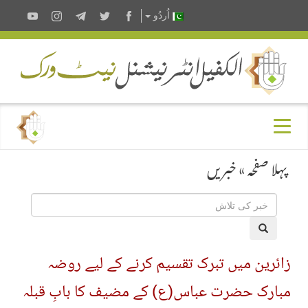
اُردُو
پہلا صفحہ
»
خبریں
زائرین میں تبرک تقسیم کرنے کے لیے روضہ
مبارک حضرت عباس(ع) کے مضیف کا بابِ قبلہ