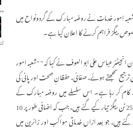
من
بہ امور خدمات نے روضہ مبارک کے گردونواح میں
کثی
انجینئر عباس علی ابو العوف نے کہا کہ " "شعبہ امور
 ترجیح سمجھتے ہوئے، صفائی، حفظانِ صحت اور پانی کی
 سے کام کر رہا ہے۔ اس سلسلے میں روضہ مبارک کے
اطراف کوڑا کرکٹ جمع کرنے کے لیے تقریباً 25 ٹن بیگز تیار کیے گئے ہیں، جب کہ اضافی طور پر 10
ے ہیں، جو بعد ازاں خدماتی مواکب اور زائرین میں