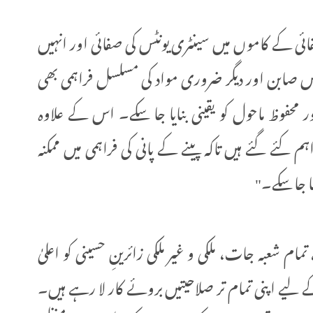
فائی کے کاموں میں سینٹری یونٹس کی صفائی اور انہیں
 صابن اور دیگر ضروری مواد کی مسلسل فراہمی بھی
حفوظ ماحول کو یقینی بنایا جا سکے۔ اس کے علاوہ
فراہم کئے گئے ہیں تاکہ پینے کے پانی کی فراہمی میں ممکنہ
ا جا سکے۔"
شعبہ جات، ملکی و غیر ملکی زائرینِ حسینی کو اعلیٰ
لیے اپنی تمام تر صلاحیتیں بروئے کار لا رہے ہیں۔