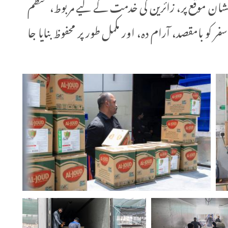
لشان موقع پر، زائرین کی خدمت کے لیے مربوط، منظم
 کو بامقصد، آرام دہ، اور مکمل طور پر محفوظ بنایا جا