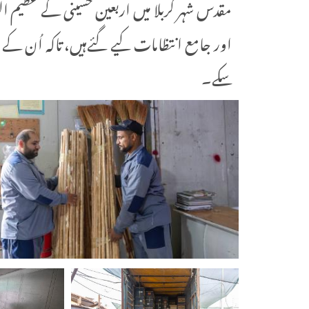
مقدس شہر کربلا میں اربعین حسینی کے عظیم ا
اور جامع انتظامات کیے گئےہیں، تاکہ اُن کے سفر
سکے۔