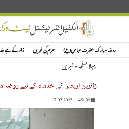
روضہ مبارک حضرت عباس(ع)
حرم کی خبریں
زائر کے لیے خ
پہلا صفحہ
»
خبریں
زائرینِ اربعین کی خدمت کے لیے روضہ
06 اگست 2025 17:07