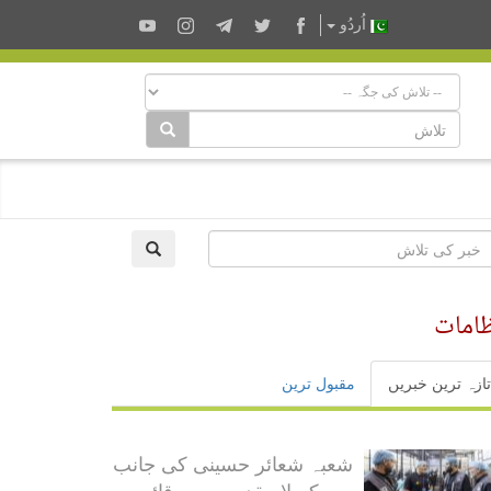
اُردُو
ظامات
تازہ ترین خبریں
مقبول ترین
شعبہ شعائر حسینی کی جانب
سے کربلا مقدسہ میں قائم