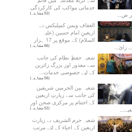
خدماتی مواکب کی کارکردگی
ر ض...
(52 مشاہدہ)
العفاف ویمن کمپلیکس نے
اربعینِ امام حسین (علیہ
السلام) کے موقع پر 17 ہزار
 زائ...
(66 مشاہدہ)
شعبہ حفظِ نظام کی جانب
سے معذور اور بزرگ زائرین
کے لیے خصوصی خدمات...
(56 مشاہدہ)
شعبہ بین الحرمین شریفین
کی جانب سے زیارتِ اربعین
کے اختتام پر مرکزی صحن اور
بے...
(52 مشاہدہ)
شعبہ حرم الشریف نے زیارت
اربعین کے احیاء کے لئے مرتب