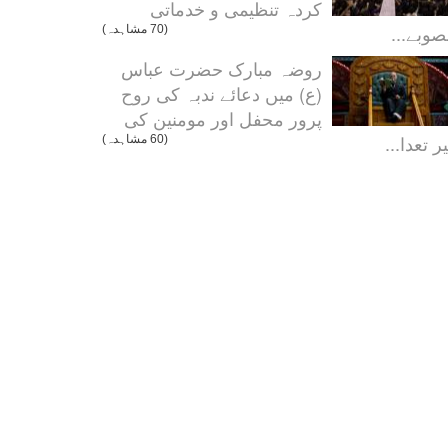
کردہ تنظیمی و خدماتی
صوبے...
(70 مشاہدہ)
روضہ مبارک حضرت عباس
(ع) میں دعائے ندبہ کی روح
پرور محفل اور مومنین کی
ر تعدا...
(60 مشاہدہ)