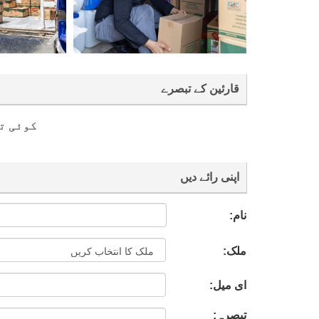
قارئین کے تبصرے
کوئی ت
اپنی رائے دیں
نام:
ملک:
ای میل:
تبصرہ: