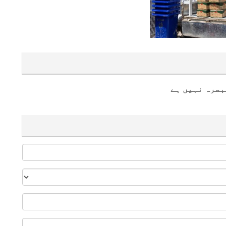
بصرہ نہیں ہے