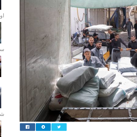
او
سے
شع