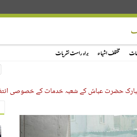
دمات
مختلف اشیاء
براہ راست نشریات
 مبارک حضرت عباسؑ کے شعبہ خدمات کے خصوصی انت