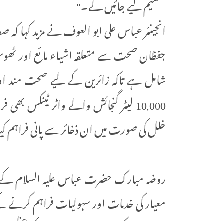
تقسیم کیے جائیں گے۔"
انجینئر عباس علی ابو العوف نے مزید کہا کہ ص
حٖفظان صحت سے متعلقہ اشیاء مائع اور ٹھوس
شامل ہے تاکہ زائرین کے لیے صحت مند اور م
10,000 لیٹر گنجائش والے واٹر ٹینکس بھی 
خلل کی صورت میں ان ذخائر سے پانی فراہم کی
روضہ مبارک حضرت عباس علیہ السلام کے تمام 
معیار کی خدمات اور سہولیات فراہم کرنے کے 