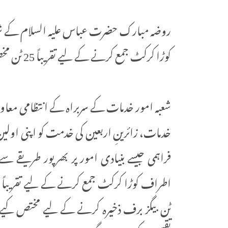
روضہ مبارک حضرت عباس علیہ السلام کے شع
کوڑا کرکٹ جمع کرنے کے لیے تقریباً 25 ٹن مخصوص بیگز فراہم کرنے کا اعلان کیا ہے۔
شعبہ امور خدمات کے سربراہ کے انتظامی معاون 
خدمات، زائرینِ اربعین کی خدمت کو اپنی اولین
فراہمی جیسے بنیادی امور پر بھرپور طریقے
ٹن بیگز برف ذخیرہ کرنے کے لیے مختص کیے گئ