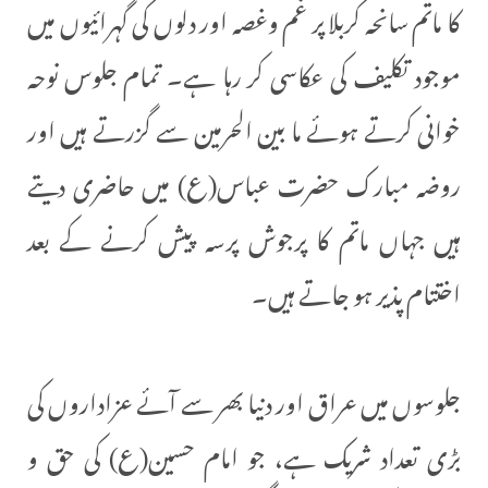
کا ماتم سانحہ کربلا پر غم وغصہ اور دلوں کی گہرائیوں میں
موجود تکلیف کی عکاسی کر رہا ہے۔ تمام جلوس نوحہ
خوانی کرتے ہوئے ما بین الحرمین سے گزرتے ہیں اور
روضہ مبارک حضرت عباس(ع) میں حاضری دیتے
ہیں جہاں ماتم کا پرجوش پرسہ پیش کرنے کے بعد
اختتام پذیر ہو جاتے ہیں۔
جلوسوں میں عراق اور دنیا بھر سے آئے عزاداروں کی
بڑی تعداد شریک ہے، جو امام حسین(ع) کی حق و