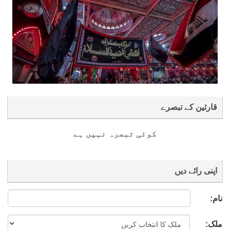
قارئین کے تبصرے
کوئی تبصرہ نہیں ہے
اپنی رائے دیں
نام:
ملک: