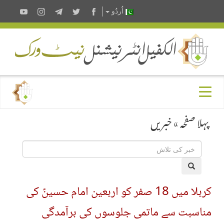
اُردُو
پہلا صفحہ
»
خبریں
کربلا میں 18 صفر کو اربعین امام حسینؑ کی
مناسبت سے ماتمی جلوسوں کی برآمدگی