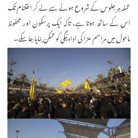
عملہ ہر جلوس کے شروع ہونے سے لے کر اختتام تک
اس کے ساتھ ہوتا ہے، تاکہ ایک پرسکون اور محفوظ
ماحول میں مراسم عزا کی ادادئیگی کو ممکن بنایا جا سکے۔