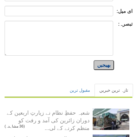
ای میل:
تبصرہ:
بھیجیں
تازہ ترین خبریں
مقبول ترین
شعبہ حفظِ نظام نے زیارتِ اربعین کے
دوران زائرین کی آمد و رفت کو
منظم کرنے کے لی...
(36 مشاہدہ)