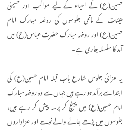
حسین(ع) کے احیاء کے لیے مواكب اور حسینی
هيئات کے ماتمی جلوسوں کی روضہ مبارک امام
حسین(ع) اور روضہ مبارک حضرت عباس(ع) میں
آمد کا سلسلہ جاری ہے۔
یہ عزائی جلوس شارع باب قبلہ امام حسین(ع) کی
ابتدا سے برآمد ہو رہے ہیں جہاں سے وہ روضہ مبارک
امام حسین(ع) میں پہنچ کر پرسہ پیش کر رہے ہیں،
جلوسوں میں پڑھے جانے والے نوحے اور عزاداروں