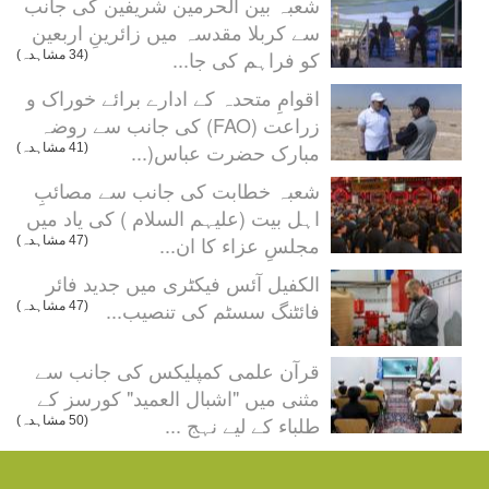
شعبہ بین الحرمین شریفین کی جانب
سے کربلا مقدسہ میں زائرینِ اربعین
کو فراہم کی جا...
(34 مشاہدہ)
اقوامِ متحدہ کے ادارے برائے خوراک و
زراعت (FAO) کی جانب سے روضہ
مبارک حضرت عباس(...
(41 مشاہدہ)
شعبہ خطابت کی جانب سے مصائبِ
اہل بیت (علیہم السلام ) کی یاد میں
مجلسِ عزاء کا ان...
(47 مشاہدہ)
الکفیل آئس فیکٹری میں جدید فائر
فائٹنگ سسٹم کی تنصیب...
(47 مشاہدہ)
قرآن علمی کمپلیکس کی جانب سے
مثنی میں "اشبال العميد" کورسز کے
طلباء کے لیے نہج ...
(50 مشاہدہ)