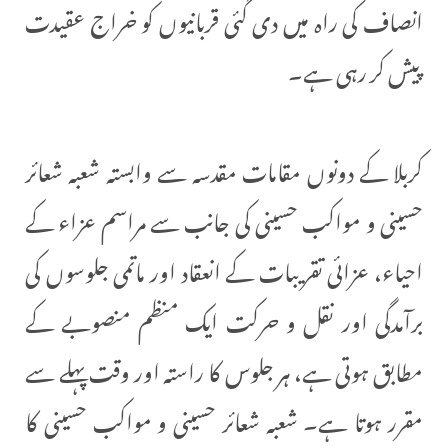
انصاف کی راہ میں دی گئی قربانیوں کو خراج عقیدت
پیش کر رہی ہے۔
کربلا کے دونوں مقامات مقدسہ سے وابستہ شعبہ شعائر
حسینی و مواکب حسینی کی جانب سے مراسم عزاء کے
احیاء، عزائی تقریبات کے انعقاد اور ماتمی جلوسوں کی
برآمدگی اور نقل و حرکت ایک منظم منصوبے کے
مطابق ہوتی ہے، ہر جلوس کا راستہ اور وقت پہلے سے
مقرر ہوتا ہے۔ شعبہ شعائر حسینی و مواکب حسینی کا